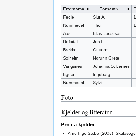
Etternamn
Fornamn
Fedje
Sjur A.
1
Nummedal
Thor
1
Aas
Elias Lassesen
Refsdal
Jon I.
Brekke
Guttorm
Solheim
Norunn Grete
Vangsnes
Johanna Sylvarnes
Eggen
Ingeborg
Nummedal
Sylvi
Foto
Kjelder og litteratur
Prenta kjelder
Arne Inge Sæbø (2005). Skulesoge 