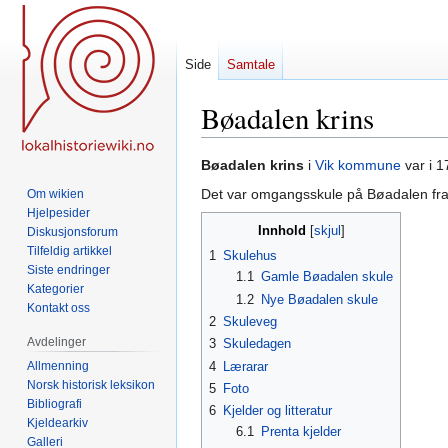
Side
Samtale
Bøadalen krins
Hopp
Hopp
Bøadalen krins
i
Vik kommune
var i 1
til
til
Det var omgangsskule på Bøadalen fram 
Om wikien
navigering
søk
Hjelpesider
Innhold
Diskusjonsforum
Tilfeldig artikkel
1
Skulehus
Siste endringer
1.1
Gamle Bøadalen skule
Kategorier
1.2
Nye Bøadalen skule
Kontakt oss
2
Skuleveg
Avdelinger
3
Skuledagen
Allmenning
4
Lærarar
Norsk historisk leksikon
5
Foto
Bibliografi
6
Kjelder og litteratur
Kjeldearkiv
6.1
Prenta kjelder
Galleri