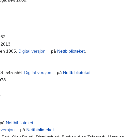
 Øygarden 2008
.
952.
d 2013.
rgen 1905.
Digital versjon
på
Nettbiblioteket
.
. S. 545-556.
Digital versjon
på
Nettbiblioteket
.
978.
t
.
på
Nettbiblioteket
.
l versjon
på
Nettbiblioteket
.
. Red. Olav Bø ofl. Distriktsbind: Buskerud og Telemark, Møre og