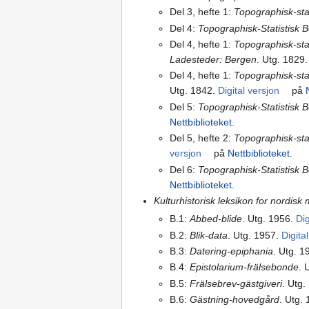
Del 3, hefte 1:
Topographisk-stat
Del 4:
Topographisk-Statistisk B
Del 4, hefte 1:
Topographisk-sta
Ladesteder: Bergen
. Utg. 1829
Del 4, hefte 1:
Topographisk-stat
Utg. 1842.
Digital versjon
på
Del 5:
Topographisk-Statistisk B
Nettbiblioteket
.
Del 5, hefte 2:
Topographisk-stat
versjon
på
Nettbiblioteket
.
Del 6:
Topographisk-Statistisk B
Nettbiblioteket
.
Kulturhistorisk leksikon for nordisk m
B.1:
Abbed-blide
. Utg. 1956.
Dig
B.2:
Blik-data
. Utg. 1957.
Digita
B.3:
Datering-epiphania
. Utg. 1
B.4:
Epistolarium-frälsebonde
. 
B.5:
Frälsebrev-gästgiveri
. Utg.
B.6:
Gästning-hovedgård
. Utg.