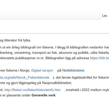
Les
 litteratur frå fylka.
t
ut ein årleg bibliografi om fiskeria. I tilegg til bibliografien nedanfor h
 tilverking, omsetning, transport av fisk, økonomi og politikk, ulike fiske
rektoratets publikasjonar m.m. Bibliografien ligg på adressa
https://fdir.
ver fiskeria i Norge.
Digital versjon
på
Nettbiblioteket
.
dia.org/wiki/Norsk_Fiskeritidende
), det første fagtidsskriftet for fiske
rte og gjort tilgjengeleg på Nasjonalbiblioteket.
tt
,
http://fiskeri.no/fiskerihistorieinfo.htm
, inneheld i 2022 mellom mykj
ane er plasserte under
Generelle verk
.