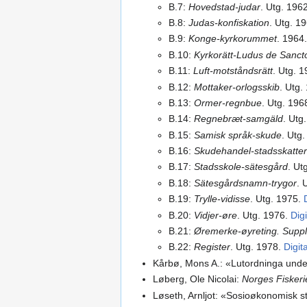
B.7:
Hovedstad-judar
. Utg. 196
B.8:
Judas-konfiskation
. Utg. 1
B.9:
Konge-kyrkorummet
. 1964
B.10:
Kyrkorätt-Ludus de Sanct
B.11:
Luft-motståndsrätt
. Utg. 
B.12:
Mottaker-orlogsskib
. Utg.
B.13:
Ormer-regnbue
. Utg. 196
B.14:
Regnebræt-samgäld
. Utg
B.15:
Samisk språk-skude
. Utg
B.16:
Skudehandel-stadsskatter
B.17:
Stadsskole-sätesgård
. Ut
B.18:
Sätesgårdsnamn-trygor
. 
B.19:
Trylle-vidisse
. Utg. 1975.
B.20:
Vidjer-øre
. Utg. 1976.
Digi
B.21:
Øremerke-øyreting. Sup
B.22:
Register
. Utg. 1978.
Digit
Kårbø, Mons A.: «Lutordninga under
Løberg, Ole Nicolai:
Norges Fiskeri
Løseth, Arnljot: «Sosioøkonomisk st