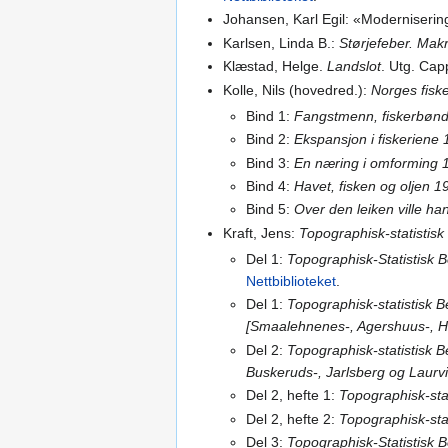
Johansen, Karl Egil: «Moderniserin
Karlsen, Linda B.:
Størjefeber. Makre
Klæstad, Helge.
Landslot
. Utg. Cap
Kolle, Nils (hovedred.):
Norges fiske
Bind 1:
Fangstmenn, fiskerbønde
Bind 2:
Ekspansjon i fiskeriene
Bind 3:
En næring i omforming 
Bind 4:
Havet, fisken og oljen 
Bind 5:
Over den leiken ville ha
Kraft, Jens:
Topographisk-statistisk
Del 1:
Topographisk-Statistisk Be
Nettbiblioteket
.
Del 1:
Topographisk-statistisk B
[Smaalehnenes-, Agershuus-, 
Del 2:
Topographisk-statistisk B
Buskeruds-, Jarlsberg og Laurv
Del 2, hefte 1:
Topographisk-sta
Del 2, hefte 2:
Topographisk-sta
Del 3:
Topographisk-Statistisk B