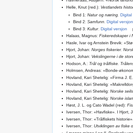
Havneraas, Asbjørn: «Norsk landnot
Helle, Knut (red.):
Vestlandets histo
Bind 1:
Natur og næring
.
Digital
Bind 2:
Samfunn
.
Digital versjon
Bind 3:
Kultur
.
Digital versjon
Halaas, Magnus:
Fiskeredskaper i
Hasle, Ivar og Arnstein Brevik: «S
Hjort, Johan:
Norges fiskerier. Nors
Hjort, Johan:
Vekslingerne i de store
Hodson, A.:
Trål og trålfiske. Trål
Holmsen, Andreas: «Bonde-økonomi 
Hovland, Kari Shetelig: «Firma J. E
Hovland, Kari Shetelig: «Makrelldo
Hovland, Kari Shetelig:
Norske seils
Hovland, Kari Shetelig:
Norske isla
Høst, J. L. og Cato Wadel (red):
Fi
Iversen, Thor: «Havfiske». I Hjort,
Iversen, Thor: «Trålfiskets historie»
Iversen, Thor:
Utviklingen av fiske
I manns minne I og II. Daglegliv ve