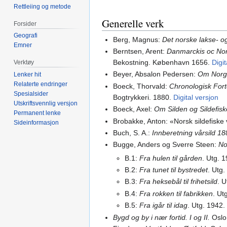
Rettleiing og metode
Generelle verk
Forsider
Geografi
Berg, Magnus:
Det norske lakse- og
Emner
Berntsen, Arent:
Danmarckis oc Nor
Bekostning. København 1656.
Digi
Verktøy
Beyer, Absalon Pedersen:
Om Norg
Lenker hit
Relaterte endringer
Boeck, Thorvald:
Chronologisk Fort
Spesialsider
Bogtrykkeri. 1880.
Digital versjon
Utskriftsvennlig versjon
Boeck, Axel:
Om Silden og Sildefisk
Permanent lenke
Brobakke, Anton: «Norsk sildefiske v
Sideinformasjon
Buch, S. A.:
Innberetning vårsild 1
Bugge, Anders og Sverre Steen:
No
B.1:
Fra hulen til gården
. Utg. 
B.2:
Fra tunet til bystredet
. Utg
B.3:
Fra heksebål til frihetsild
. 
B.4:
Fra rokken til fabrikken
. Ut
B.5:
Fra igår til idag
. Utg. 1942.
Bygd og by i nær fortid. I og II.
Oslo 