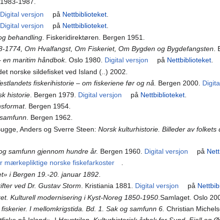
o 1983-1987.
Digital versjon
på
Nettbiblioteket
.
Digital versjon
på
Nettbiblioteket
.
 og behandling
. Fiskeridirektøren. Bergen 1951.
8-1774, Om Hvalfangst, Om Fiskeriet, Om Bygden og Bygdefangsten
. 
 – en maritim håndbok
. Oslo 1980.
Digital versjon
på
Nettbiblioteket
.
et norske sildefisket ved Island (..) 2002.
 Vestlandets fiskerihistorie – om fiskeriene før og nå.
Bergen 2000.
Digita
k historie
. Bergen 1979.
Digital versjon
på
Nettbiblioteket
.
nsformat
. Bergen 1954.
g samfunn
. Bergen 1962.
: Bugge, Anders og Sverre Steen:
Norsk kulturhistorie. Billeder av folket
d og samfunn gjennom hundre år.
Bergen 1960.
Digital versjon
på
Nett
r mærkepliktige norske fiskefarkoster
.
t» i Bergen 19.-20. januar 1892
.
fter ved Dr. Gustav Storm
. Kristiania 1881.
Digital versjon
på
Nettbib
et. Kulturell modernisering i Kyst-Noreg 1850-1950
.Samlaget. Oslo 20
 fiskerier. I mellomkrigstida. Bd. 1. Sak og samfunn 6.
Christian Michels