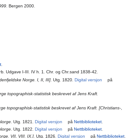
999
. Bergen 2000.
t
.
b. Udgave I-III. IV h. 1. Chr. og Chr.sand 1838-42.
fjeldske Norge. I, II, III]
. Utg. 1820.
Digital versjon
på
ge topographisk-statistisk beskrevet af Jens Kraft.
 topographisk-statistisk beskrevet af Jens Kraft. [Christians-,
 Norge
. Utg. 1821.
Digital versjon
på
Nettbiblioteket
.
 Norge
. Utg. 1822.
Digital versjon
på
Nettbiblioteket
.
e. VII, VIII. IX.]
. Utg. 1826.
Digital versjon
på
Nettbiblioteket
.