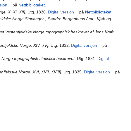
rsjon
på
Nettbiblioteket
.
e. X, XI, XII]
. Utg. 1830.
Digital versjon
på
Nettbiblioteket
nfjeldske Norge Stavanger-, Søndre Bergenhuus Amt : Kjøb og
Det Vestenfjeldske Norge topographisk beskrevet af Jens Kraft.
.
enfjeldske Norge. XIV, XV]
. Utg. 1832.
Digital versjon
på
e Norge topographisk-statistisk beskrevet
. Utg. 1831.
Digital
nfjeldske Norge. XVI, XVII, XVIII]
. Utg. 1835.
Digital versjon
på