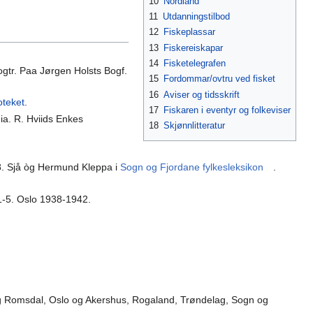
10
Nordland
11
Utdanningstilbod
12
Fiskeplassar
13
Fiskereiskapar
14
Fisketelegrafen
Bogtr. Paa Jørgen Holsts Bogf.
15
Fordommar/ovtru ved fisket
16
Aviser og tidsskrift
oteket
.
17
Fiskaren i eventyr og folkeviser
nia. R. Hviids Enkes
18
Skjønnlitteratur
. Sjå òg Hermund Kleppa i
Sogn og Fjordane fylkesleksikon
.
 1-5. Oslo 1938-1942.
og Romsdal, Oslo og Akershus, Rogaland, Trøndelag, Sogn og