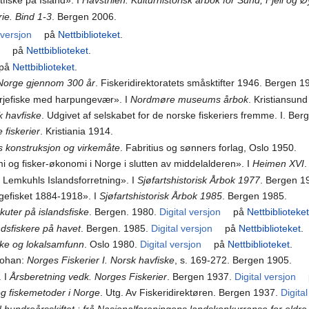
fiske på Island». I
Havstrilen. Kulturhistorisk årbok for Sund, Fjell og
rie. Bind 1-3
. Bergen 2006.
 versjon
på
Nettbiblioteket
.
på
Nettbiblioteket
.
på
Nettbiblioteket
.
 Norge gjennom 300 år
. Fiskeridirektoratets småsktifter 1946. Bergen 1
tørjefiske med harpungevær». I
Nordmøre museums årbok
. Kristiansun
k havfiske
. Udgivet af selskabet for de norske fiskeriers fremme. I. Be
 fiskerier
. Kristiania 1914.
ens konstruksjon og virkemåte
. Fabritius og sønners forlag, Oslo 1950.
og fisker-økonomi i Norge i slutten av middelalderen». I
Heimen XVI
. Lemkuhls Islandsforretning». I
Sjøfartshistorisk Årbok 1977
. Bergen 1
rgefisket 1884-1918». I
Sjøfartshistorisk Årbok 1985
. Bergen 1985.
kuter på islandsfiske
. Bergen. 1980.
Digital versjon
på
Nettbiblioteke
ndsfiskere på havet
. Bergen. 1985.
Digital versjon
på
Nettbiblioteket
.
ske og lokalsamfunn
. Oslo 1980.
Digital versjon
på
Nettbiblioteket
.
 Johan:
Norges Fiskerier I. Norsk havfiske
, s. 169-272. Bergen 1905.
. I
Årsberetning vedk. Norges Fiskerier
. Bergen 1937.
Digital versjon
 og fiskemetoder i Norge
. Utg. Av Fiskeridirektøren. Bergen 1937.
Digita
d hundreårsskiftet : frå Nasjonalforeningens landskonkurranse for eldre