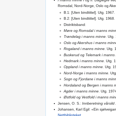
Romsdal, Nord-Norge, Oslo og Aker
B.1: [Uten bindtittel]. Utg. 1967.
B.2: [Uten bindtittel]. Utg. 1968.
Distriktsband:
Møre og Romsdal i manns min
Trøndelag i manns minne
. Utg.
Oslo og Akershus i manns minn
Rogaland i manns minne
. Utg.
Buskerud og Telemark i manns
Hedmark i manns minne
. Utg. 
Oppland i manns minne
. Utg. 
Nord-Norge i manns minne
. Ut
Sogn og Fjordane i manns min
Hordaland og Bergen i manns 
Agder i manns minne
. Utg. 197
Østfold og Vestfold i manns mi
Jensen, O. S.:
Innberetning vårsild
Johansen, Karl Egil: «Ein sjølveiga
Nettbiblioteket
.