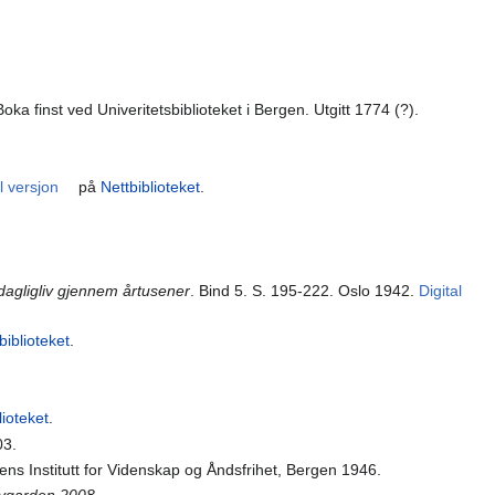
Boka finst ved Univeritetsbiblioteket i Bergen. Utgitt 1774 (?).
l versjon
på
Nettbiblioteket
.
s dagligliv gjennem årtusener
. Bind 5. S. 195-222. Oslo 1942.
Digital
biblioteket
.
lioteket
.
03.
ens Institutt for Videnskap og Åndsfrihet, Bergen 1946.