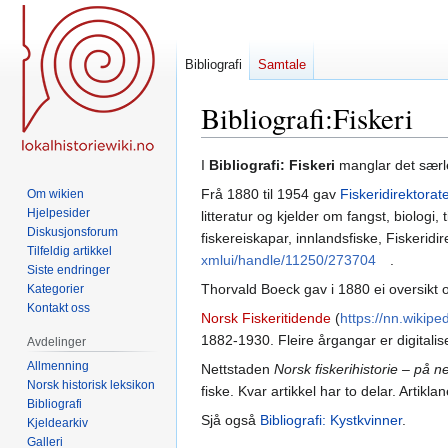
Bibliografi
Samtale
Bibliografi
:
Fiskeri
Hopp
Hopp
I
Bibliografi: Fiskeri
manglar det særleg
til
til
Frå 1880 til 1954 gav
Fiskeridirektorate
Om wikien
navigering
søk
Hjelpesider
litteratur og kjelder om fangst, biologi,
Diskusjonsforum
fiskereiskapar, innlandsfiske, Fiskeridi
Tilfeldig artikkel
xmlui/handle/11250/273704
.
Siste endringer
Thorvald Boeck gav i 1880 ei oversikt o
Kategorier
Kontakt oss
Norsk Fiskeritidende
(
https://nn.wikipe
1882-1930. Fleire årgangar er digitalise
Avdelinger
Allmenning
Nettstaden
Norsk fiskerihistorie – på ne
Norsk historisk leksikon
fiske. Kvar artikkel har to delar. Artikl
Bibliografi
Sjå også
Bibliografi: Kystkvinner
.
Kjeldearkiv
Galleri