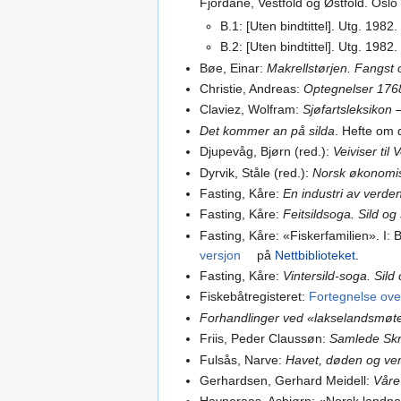
Fjordane, Vestfold og Østfold. Osl
B.1: [Uten bindtittel]. Utg. 1982.
B.2: [Uten bindtittel]. Utg. 1982.
Bøe, Einar:
Makrellstørjen. Fangst
Christie, Andreas:
Optegnelser 176
Claviez, Wolfram:
Sjøfartsleksikon
Det kommer an på silda
. Hefte om d
Djupevåg, Bjørn (red.):
Veiviser til
Dyrvik, Ståle (red.):
Norsk økonomis
Fasting, Kåre:
En industri av verde
Fasting, Kåre:
Feitsildsoga. Sild o
Fasting, Kåre: «Fiskerfamilien». I
versjon
på
Nettbiblioteket
.
Fasting, Kåre:
Vintersild-soga. Sil
Fiskebåtregisteret:
Fortegnelse ove
Forhandlinger ved «lakselandsmøte
Friis, Peder Claussøn:
Samlede Skri
Fulsås, Narve:
Havet, døden og ver
Gerhardsen, Gerhard Meidell:
Våre