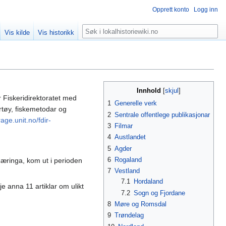
Opprett konto
Logg inn
Søk
Vis kilde
Vis historikk
Innhold
ar Fiskeridirektoratet med
1
Generelle verk
fartøy, fiskemetodar og
2
Sentrale offentlege publikasjonar
brage.unit.no/fdir-
3
Filmar
4
Austlandet
5
Agder
6
Rogaland
rinæringa, kom ut i perioden
7
Vestland
7.1
Hordaland
e anna 11 artiklar om ulikt
7.2
Sogn og Fjordane
8
Møre og Romsdal
9
Trøndelag