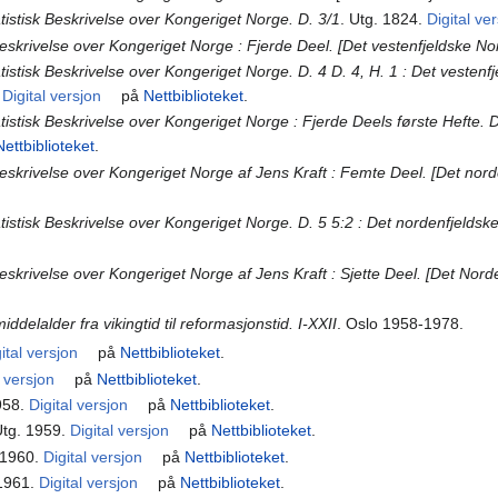
istisk Beskrivelse over Kongeriget Norge. D. 3/1
. Utg. 1824.
Digital ve
eskrivelse over Kongeriget Norge : Fjerde Deel. [Det vestenfjeldske Norg
tistisk Beskrivelse over Kongeriget Norge. D. 4 D. 4, H. 1 : Det veste
.
Digital versjon
på
Nettbiblioteket
.
istisk Beskrivelse over Kongeriget Norge : Fjerde Deels første Hefte. 
Nettbiblioteket
.
eskrivelse over Kongeriget Norge af Jens Kraft : Femte Deel. [Det nord
istisk Beskrivelse over Kongeriget Norge. D. 5 5:2 : Det nordenfjeldsk
eskrivelse over Kongeriget Norge af Jens Kraft : Sjette Deel. [Det Norde
iddelalder fra vikingtid til reformasjonstid. I-XXII
. Oslo 1958-1978.
ital versjon
på
Nettbiblioteket
.
l versjon
på
Nettbiblioteket
.
958.
Digital versjon
på
Nettbiblioteket
.
Utg. 1959.
Digital versjon
på
Nettbiblioteket
.
 1960.
Digital versjon
på
Nettbiblioteket
.
 1961.
Digital versjon
på
Nettbiblioteket
.