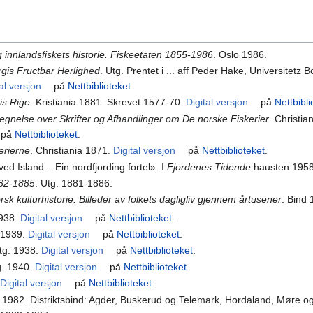
 innlandsfiskets historie. Fiskeetaten 1855-1986
. Oslo 1986.
gis Fructbar Herlighed
. Utg. Prentet i ... aff Peder Hake, Universitetz 
tal versjon
på
Nettbiblioteket
.
is Rige
. Kristiania 1881. Skrevet 1577-70.
Digital versjon
på
Nettbibli
egnelse over Skrifter og Afhandlinger om De norske Fiskerier
. Christia
på
Nettbiblioteket
.
erierne
. Christiania 1871.
Digital versjon
på
Nettbiblioteket
.
ed Island – Ein nordfjording fortel». I
Fjordenes Tidende
hausten 1958
882-1885
. Utg. 1881-1886.
rsk kulturhistorie. Billeder av folkets dagligliv gjennem årtusener
. Bind
1938.
Digital versjon
på
Nettbiblioteket
.
. 1939.
Digital versjon
på
Nettbiblioteket
.
Utg. 1938.
Digital versjon
på
Nettbiblioteket
.
g. 1940.
Digital versjon
på
Nettbiblioteket
.
Digital versjon
på
Nettbiblioteket
.
1982. Distriktsbind: Agder, Buskerud og Telemark, Hordaland, Møre 