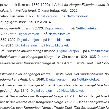
ga av norsk fiske ca. 1880-1920». I
Årbok for Norges Fiskerimuseum 1
llstørja - kystfolk fortel
. Orkana forlag. Våler 2022.
pelen. Kristiania. 1922.
Digital versjon
på
Nettbiblioteket
.
ri- og kysthistorie. I-V
. Oslo 2014.
r og værfolk. Fram til 1720
.
Digital versjon
på
Nettbiblioteket
.
 1720-1880
.
Digital versjon
på
Nettbiblioteket
.
1880-1920
.
Digital versjon
på
Nettbiblioteket
.
1970-2014
.
Digital versjon
på
Nettbiblioteket
.
n rå. Norsk havbruksnærings historie
.
Digital versjon
på
Nettbiblioteke
 Beskrivelse over Kongeriget Norge. I-V
. Christiania 1820-1835. 2. omar
skrivelse over Kongeriget Norge af Jens Kraft : Første Deel. [Det Sønden
eskrivelse over Kongeriget Norge : Første Deel. Det søndenfjeldske Nor
Hedemarkens Amt]
. Utg. 1840.
Digital versjon
på
Nettbiblioteket
.
eskrivelse over Kongeriget Norge : Anden Deel. Det søndenfjeldske Norge
igs Amt]
. Utg. 1840.
Digital versjon
på
Nettbiblioteket
.
tistisk Beskrivelse over Kongeriget Norge. D. 2 1 : Det søndenfjeldske
tistisk Beskrivelse over Kongeriget Norge. D. 2 2 : Det søndenfjeldske
eskrivelse over Kongeriget Norge : Tredie Deel. [Det Søndenfjeldske Norg