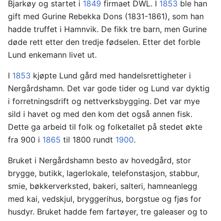
Bjarkøy og startet i
1849
firmaet DWL. I
1853
ble han
gift med Gurine Rebekka Dons (1831-1861), som han
hadde truffet i Hamnvik. De fikk tre barn, men Gurine
døde rett etter den tredje fødselen. Etter det forble
Lund enkemann livet ut.
I
1853
kjøpte Lund gård med handelsrettigheter i
Nergårdshamn. Det var gode tider og Lund var dyktig
i forretningsdrift og nettverksbygging. Det var mye
sild i havet og med den kom det også annen fisk.
Dette ga arbeid til folk og folketallet på stedet økte
fra 900 i
1865
til 1800 rundt
1900
.
Bruket i Nergårdshamn besto av hovedgård, stor
brygge, butikk, lagerlokale, telefonstasjon, stabbur,
smie, bøkkerverksted, bakeri, salteri, hamneanlegg
med kai, vedskjul, bryggerihus, borgstue og fjøs for
husdyr. Bruket hadde fem fartøyer, tre galeaser og to