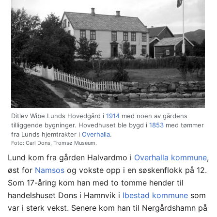
Ditlev Wibe Lunds Hovedgård i
1914
med noen av gårdens
tilliggende bygninger. Hovedhuset ble bygd i
1853
med tømmer
fra Lunds hjemtrakter i
Overhalla
.
Foto: Carl Dons, Tromsø Museum.
Lund kom fra gården Halvardmo i
Overhalla kommune
,
øst for
Namsos
og vokste opp i en søskenflokk på 12.
Som 17-åring kom han med to tomme hender til
handelshuset Dons i Hamnvik i
Ibestad kommune
som
var i sterk vekst. Senere kom han til Nergårdshamn på