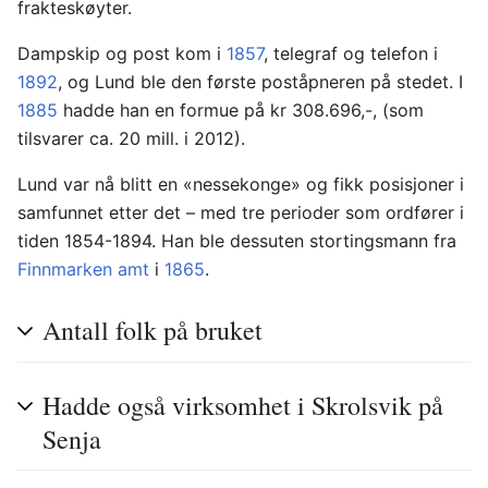
frakteskøyter.
Dampskip og post kom i
1857
, telegraf og telefon i
1892
, og Lund ble den første poståpneren på stedet. I
1885
hadde han en formue på kr 308.696,-, (som
tilsvarer ca. 20 mill. i 2012).
Lund var nå blitt en «nessekonge» og fikk posisjoner i
samfunnet etter det – med tre perioder som ordfører i
tiden 1854-1894. Han ble dessuten stortingsmann fra
Finnmarken amt
i
1865
.
Antall folk på bruket
Hadde også virksomhet i Skrolsvik på
Senja