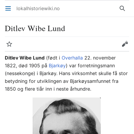
lokalhistoriewiki.no
Åpne hovedmenyen
Søk
Ditlev Wibe Lund
Overvåk
Rediger
Ditlev Wibe Lund
(født i
Overhalla
22. november
1822, død 1905 på
Bjarkøy
) var forretningsmann
(nessekonge) i Bjarkøy. Hans virksomhet skulle få stor
betydning for utviklingen av Bjarkøysamfunnet fra
1850 og flere tiår inn i neste århundre.