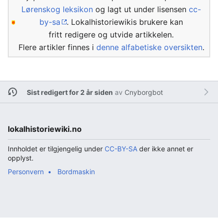
Lørenskog leksikon
og lagt ut under lisensen
cc-
by-sa
. Lokalhistoriewikis brukere kan
fritt redigere og utvide artikkelen.
Flere artikler finnes i
denne alfabetiske oversikten
.
Sist redigert for 2 år siden
av
Cnyborgbot
lokalhistoriewiki.no
Innholdet er tilgjengelig under
CC-BY-SA
der ikke annet er
opplyst.
Personvern
Bordmaskin