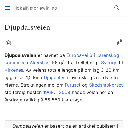
lokalhistoriewiki.no
Åpne hovedmenyen
Søk
Djupdalsveien
Overvåk
Rediger
Djupdalsveien
er navnet på
Europavei 6
i
Lørenskog
kommune
i
Akershus
. E6 går fra Trelleborg i
Sverige
til
Kirkenes
. Av veiens totale lengde på om lag 3120 km
ligger ca. 1,5 km i
Djupdalen
i Lørenskogs nordvestre
hjørne. Strekningen mellom
Furuset
og
Skedsmokorset
sto ferdig høsten
1968
. I
2008
hadde veien her en
årsdøgntrafikk på 68 550 kjøretøyer.
Djupdalsveien
er basert på en artikkel publisert i