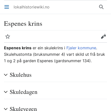
lokalhistoriewiki.no
Åpne hovedmenyen
Søk
Espenes krins
Overvåk
Rediger
Espenes krins
er ein skulekrins i
Fjaler kommune
.
Skulehustomta (bruksnummer 4) vart skild ut frå bruk
1 og 2 på garden Espenes (gardsnummer 134).
Skulehus
Skuledagen
Skulevegen