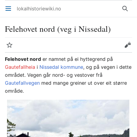
lokalhistoriewiki.no
Åpne hovedmenyen
Søk
Felehovet nord (veg i Nissedal)
Overvåk
Rediger
Felehovet nord
er namnet på ei hyttegrend på
Gautefallheia
i
Nissedal kommune
, og på vegen i dette
området. Vegen går nord- og vestover frå
Gautefallvegen
med mange greiner ut over eit større
område.