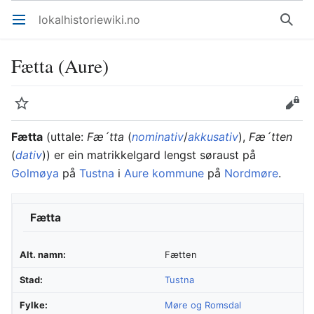
lokalhistoriewiki.no
Åpne hovedmenyen
Søk
Fætta (Aure)
Overvåk
Rediger
Fætta
(uttale:
Fæ´tta
(
nominativ
/
akkusativ
),
Fæ´tten
(
dativ
)) er ein matrikkelgard lengst søraust på
Golmøya
på
Tustna
i
Aure kommune
på
Nordmøre
.
Fætta
Alt. namn:
Fætten
Stad:
Tustna
Fylke:
Møre og Romsdal