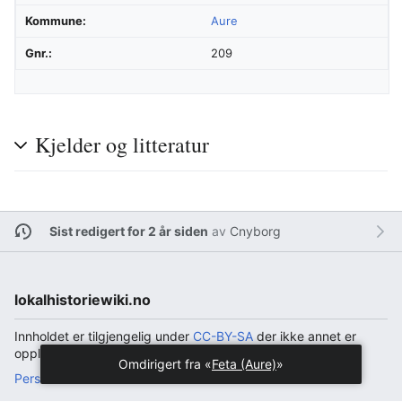
Kommune:
Aure
Gnr.:
209
Kjelder og litteratur
Sist redigert for 2 år siden
av
Cnyborg
lokalhistoriewiki.no
Innholdet er tilgjengelig under
CC-BY-SA
der ikke annet er
opplyst.
Omdirigert fra «
Feta (Aure)
»
Personvern
Bordmaskin