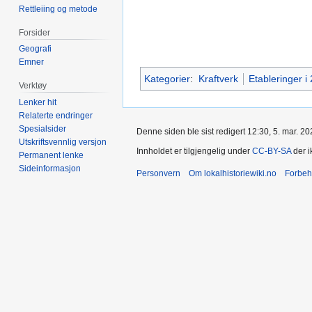
Rettleiing og metode
Forsider
Geografi
Emner
Kategorier
:
Kraftverk
Etableringer i
Verktøy
Lenker hit
Relaterte endringer
Spesialsider
Denne siden ble sist redigert 12:30, 5. mar. 20
Utskriftsvennlig versjon
Innholdet er tilgjengelig under
CC-BY-SA
der i
Permanent lenke
Sideinformasjon
Personvern
Om lokalhistoriewiki.no
Forbeh