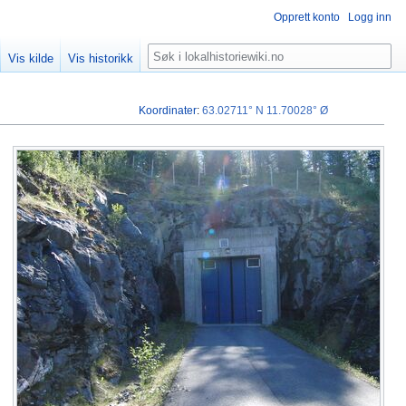
Opprett konto
Logg inn
Søk
Vis kilde
Vis historikk
Koordinater
:
63.02711° N
11.70028° Ø