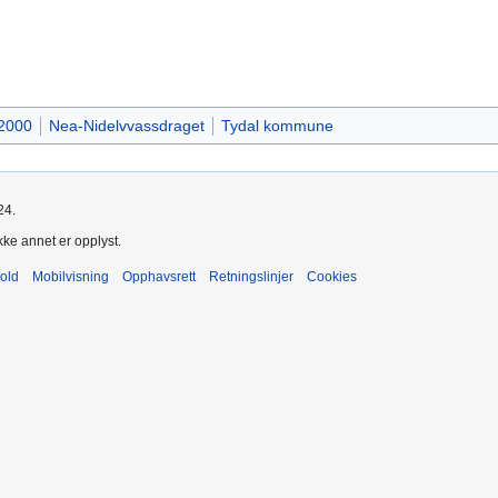
 2000
Nea-Nidelvvassdraget
Tydal kommune
24.
kke annet er opplyst.
old
Mobilvisning
Opphavsrett
Retningslinjer
Cookies