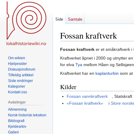
Side
Samtale
Fossan kraftverk
Hopp
Hopp
Fossan kraftverk
er et småkraftverk i
til
til
Kraftverket åpnet i 2000 og utnytter e
Om wikien
navigering
søk
Hjelpesider
for elva
Tya
mellom Håen og Sellisjøen
Diskusjonsforum
Kraftverket har en
kaplanturbin
som at 
Tilfeldig artikkel
Siste endringer
Kilder
Kategorier
Kontakt oss
Fossan vannkraftverk
, Statskraft
Avdelinger
«Fossan kraftverk»
i
Store norsk
Allmenning
Norsk historisk leksikon
Bibliografi
Kjeldearkiv
Galleri