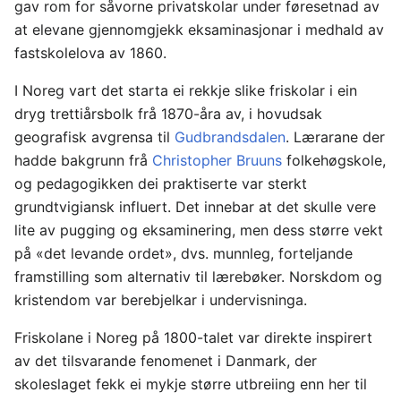
gav rom for såvorne privatskolar under føresetnad av
at elevane gjennomgjekk eksaminasjonar i medhald av
fastskolelova av 1860.
I Noreg vart det starta ei rekkje slike friskolar i ein
dryg trettiårsbolk frå 1870-åra av, i hovudsak
geografisk avgrensa til
Gudbrandsdalen
. Lærarane der
hadde bakgrunn frå
Christopher Bruuns
folkehøgskole,
og pedagogikken dei praktiserte var sterkt
grundtvigiansk influert. Det innebar at det skulle vere
lite av pugging og eksaminering, men dess større vekt
på «det levande ordet», dvs. munnleg, forteljande
framstilling som alternativ til lærebøker. Norskdom og
kristendom var berebjelkar i undervisninga.
Friskolane i Noreg på 1800-talet var direkte inspirert
av det tilsvarande fenomenet i Danmark, der
skoleslaget fekk ei mykje større utbreiing enn her til