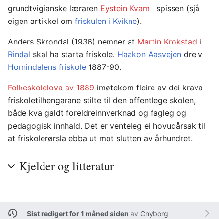
grundtvigianske læraren
Eystein Kvam
i spissen (sjå
eigen artikkel om
friskulen i Kvikne
).
Anders Skrondal (1936) nemner at
Martin Krokstad
i
Rindal
skal ha starta friskole.
Haakon Aasvejen
dreiv
Hornindalens friskole
1887-90.
Folkeskolelova av 1889
imøtekom fleire av dei krava
friskoletilhengarane stilte til den offentlege skolen,
både kva galdt foreldreinnverknad og fagleg og
pedagogisk innhald. Det er venteleg ei hovudårsak til
at friskolerørsla ebba ut mot slutten av århundret.
Kjelder og litteratur
Sist redigert for 1 måned siden
av
Cnyborg