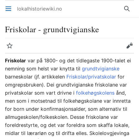
lokalhistoriewiki.no
Åpne hovedmenyen
Søk
Friskolar - grundtvigianske
Overvåk
Rediger
Friskolar
var på 1800- og det tidlegaste 1900-talet ei
nemning som helst var knytta til
grundtvigianske
barneskolar (jf. artikkelen
Friskolar/privatskolar
for
omgrepsbruken). Dei grundtvigianske friskolane var
privatskolar som vart drivne i
folkehøgskolens
ånd,
men som i motsetnad til folkehøgskolane var innretta
for born under konfirmasjonsalder, som alternativ til
allmugeskolen/folkeskolen. Desse friskolane var
foreldrestyrte, og det var foreldra som skaffa lokale,
midlar til lærarløn og til drifta elles. Skolelovgjevinga