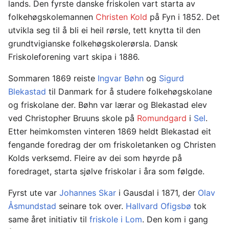
lands. Den fyrste danske friskolen vart starta av
folkehøgskolemannen
Christen Kold
på Fyn i 1852. Det
utvikla seg til å bli ei heil rørsle, tett knytta til den
grundtvigianske folkehøgskolerørsla. Dansk
Friskoleforening vart skipa i 1886.
Sommaren 1869 reiste
Ingvar Bøhn
og
Sigurd
Blekastad
til Danmark for å studere folkehøgskolane
og friskolane der. Bøhn var lærar og Blekastad elev
ved Christopher Bruuns skole på
Romundgard
i
Sel
.
Etter heimkomsten vinteren 1869 heldt Blekastad eit
fengande foredrag der om friskoletanken og Christen
Kolds verksemd. Fleire av dei som høyrde på
foredraget, starta sjølve friskolar i åra som følgde.
Fyrst ute var
Johannes Skar
i Gausdal i 1871, der
Olav
Åsmundstad
seinare tok over.
Hallvard Ofigsbø
tok
same året initiativ til
friskole i Lom
. Den kom i gang