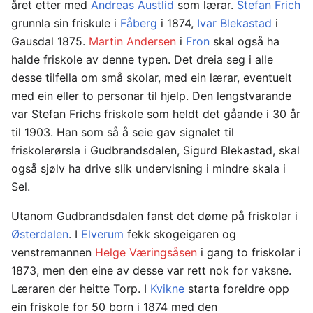
året etter med
Andreas Austlid
som lærar.
Stefan Frich
grunnla sin friskule i
Fåberg
i 1874,
Ivar Blekastad
i
Gausdal 1875.
Martin Andersen
i
Fron
skal også ha
halde friskole av denne typen. Det dreia seg i alle
desse tilfella om små skolar, med ein lærar, eventuelt
med ein eller to personar til hjelp. Den lengstvarande
var Stefan Frichs friskole som heldt det gåande i 30 år
til 1903. Han som så å seie gav signalet til
friskolerørsla i Gudbrandsdalen, Sigurd Blekastad, skal
også sjølv ha drive slik undervisning i mindre skala i
Sel.
Utanom Gudbrandsdalen fanst det døme på friskolar i
Østerdalen
. I
Elverum
fekk skogeigaren og
venstremannen
Helge Væringsåsen
i gang to friskolar i
1873, men den eine av desse var rett nok for vaksne.
Læraren der heitte Torp. I
Kvikne
starta foreldre opp
ein friskole for 50 born i 1874 med den