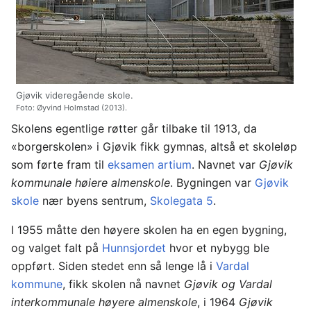
Gjøvik videregående skole.
Foto: Øyvind Holmstad (2013).
Skolens egentlige røtter går tilbake til 1913, da
«borgerskolen» i Gjøvik fikk gymnas, altså et skoleløp
som førte fram til
eksamen artium
. Navnet var
Gjøvik
kommunale høiere almenskole
. Bygningen var
Gjøvik
skole
nær byens sentrum,
Skolegata 5
.
I 1955 måtte den høyere skolen ha en egen bygning,
og valget falt på
Hunnsjordet
hvor et nybygg ble
oppført. Siden stedet enn så lenge lå i
Vardal
kommune
, fikk skolen nå navnet
Gjøvik og Vardal
interkommunale høyere almenskole
, i 1964
Gjøvik