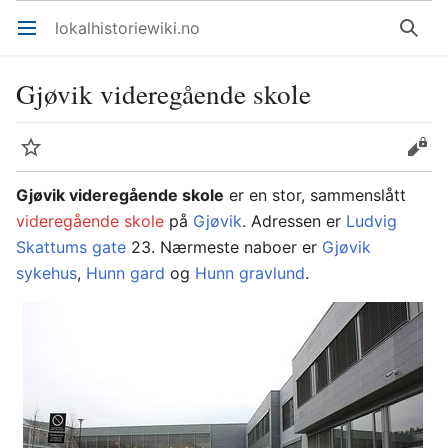
lokalhistoriewiki.no
Åpne hovedmenyen
Søk
Gjøvik videregående skole
Overvåk
Rediger
Gjøvik videregående skole
er en stor, sammenslått
videregående skole
på
Gjøvik
. Adressen er
Ludvig
Skattums gate
23. Nærmeste naboer er
Gjøvik
sykehus
,
Hunn gard
og
Hunn gravlund
.