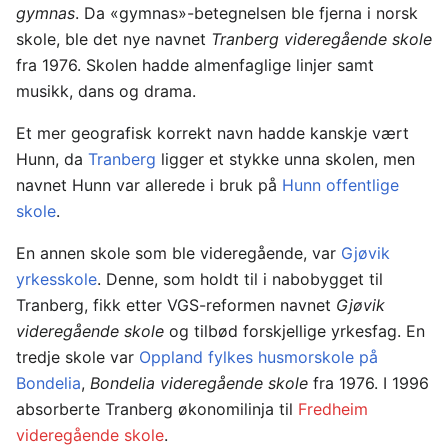
gymnas
. Da «gymnas»-betegnelsen ble fjerna i norsk
skole, ble det nye navnet
Tranberg videregående skole
fra 1976. Skolen hadde almenfaglige linjer samt
musikk, dans og drama.
Et mer geografisk korrekt navn hadde kanskje vært
Hunn, da
Tranberg
ligger et stykke unna skolen, men
navnet Hunn var allerede i bruk på
Hunn offentlige
skole
.
En annen skole som ble videregående, var
Gjøvik
yrkesskole
. Denne, som holdt til i nabobygget til
Tranberg, fikk etter VGS-reformen navnet
Gjøvik
videregående skole
og tilbød forskjellige yrkesfag. En
tredje skole var
Oppland fylkes husmorskole på
Bondelia
,
Bondelia videregående skole
fra 1976. I 1996
absorberte Tranberg økonomilinja til
Fredheim
videregående skole
.