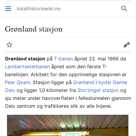
lokalhistoriewiki.no
Åpne hovedmenyen
Søk
Grønland stasjon
Overvåk
Rediger
Grønland stasjon
på
T-banen
åpnet 22. mai 1966 da
Lambertseterbanen
åpnet som den første T-
banelinjen. Arkitekt for den opprinnelige stasjonen er
Peer Qvam
. Stasjon ligger på
Grønland
i
bydel Gamle
Oslo
og ligger 1,0 kilometer fra
Stortinget stasjon
og
sju meter under havoverflaten i fellestunnelen gjennom
Oslo sentrum og trafikkeres slik av alle linjene.