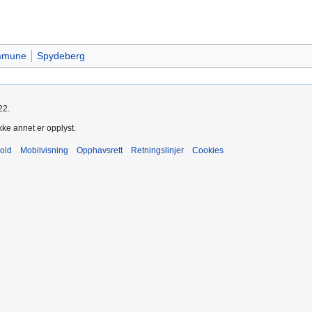
ommune
Spydeberg
22.
kke annet er opplyst.
old
Mobilvisning
Opphavsrett
Retningslinjer
Cookies