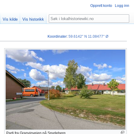
Opprett konto
Logg inn
Søk
Vis kilde
Vis historikk
Koordinater
:
59.6142° N
11.08477° Ø
Parti fra Granvinveien på Spydeberg.