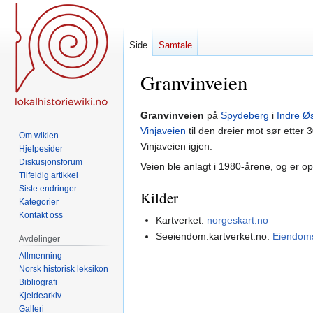
Side
Samtale
Granvinveien
Hopp
Hopp
Granvinveien
på
Spydeberg
i
Indre Ø
til
til
Vinjaveien
til den dreier mot sør etter
Om wikien
navigering
søk
Vinjaveien igjen.
Hjelpesider
Diskusjonsforum
Veien ble anlagt i 1980-årene, og er o
Tilfeldig artikkel
Siste endringer
Kilder
Kategorier
Kontakt oss
Kartverket:
norgeskart.no
Seeiendom.kartverket.no:
Eiendoms
Avdelinger
Allmenning
Norsk historisk leksikon
Bibliografi
Kjeldearkiv
Galleri