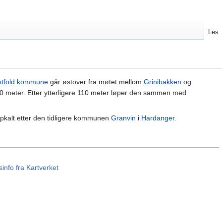
Les
stfold kommune
går østover fra møtet mellom
Grinibakken
og
 30 meter. Etter ytterligere 110 meter løper den sammen med
ppkalt etter den tidligere kommunen
Granvin
i
Hardanger
.
info fra Kartverket