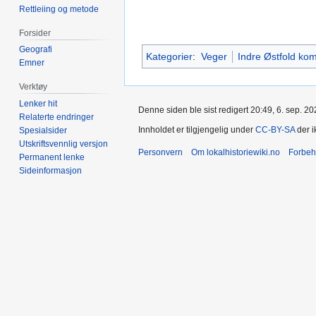
Rettleiing og metode
Forsider
Geografi
Kategorier
:
Veger
Indre Østfold k
Emner
Verktøy
Lenker hit
Denne siden ble sist redigert 20:49, 6. sep. 20
Relaterte endringer
Innholdet er tilgjengelig under
CC-BY-SA
der i
Spesialsider
Utskriftsvennlig versjon
Personvern
Om lokalhistoriewiki.no
Forbeh
Permanent lenke
Sideinformasjon