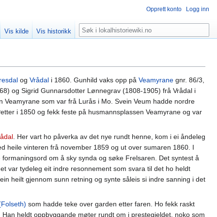
Opprett konto
Logg inn
Søk
Vis kilde
Vis historikk
resdal
og
Vrådal
i 1860. Gunhild vaks opp på
Veamyrane
gnr. 86/3,
8) og Sigrid Gunnarsdotter Lønnegrav (1808-1905) frå Vrådal i
son Veamyrane som var frå Lurås i Mo. Svein Veum hadde nordre
Petter i 1850 og fekk feste på husmannsplassen Veamyrane og var
rådal
. Her vart ho påverka av det nye rundt henne, kom i ei åndeleg
ed heile vinteren frå november 1859 og ut over sumaren 1860. I
 formaningsord om å sky synda og søke Frelsaren. Det syntest å
det var tydeleg eit indre resonnement som svara til det ho heldt
 ein heilt gjennom sunn retning og synte såleis si indre sanning i det
Folseth)
som hadde teke over garden etter faren. Ho fekk raskt
liv. Han heldt oppbyggande møter rundt om i prestegjeldet, noko som