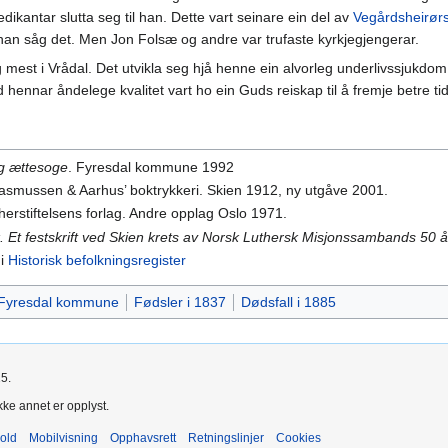
edikantar slutta seg til han. Dette vart seinare ein del av
Vegårdsheirørs
k han såg det. Men Jon Folsæ og andre var trufaste kyrkjegjengerar.
mest i Vrådal. Det utvikla seg hjå henne ein alvorleg underlivssjukdom
 hennar åndelege kvalitet vart ho ein Guds reiskap til å fremje betre ti
og ættesoge
. Fyresdal kommune 1992
Rasmussen & Aarhus’ boktrykkeri. Skien 1912, ny utgåve 2001.
therstiftelsens forlag. Andre opplag Oslo 1971.
k. Et festskrift ved Skien krets av Norsk Luthersk Misjonssambands 50 å
i
Historisk befolkningsregister
Fyresdal kommune
Fødsler i 1837
Dødsfall i 1885
25.
kke annet er opplyst.
old
Mobilvisning
Opphavsrett
Retningslinjer
Cookies