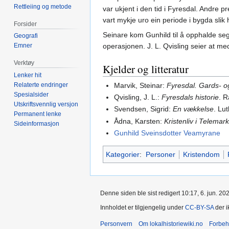
Rettleiing og metode
var ukjent i den tid i Fyresdal. Andre pr
vart mykje uro ein periode i bygda sli
Forsider
Seinare kom Gunhild til å opphalde seg 
Geografi
Emner
operasjonen. J. L. Qvisling seier at med
Verktøy
Kjelder og litteratur
Lenker hit
Marvik, Steinar:
Fyresdal. Gards- 
Relaterte endringer
Spesialsider
Qvisling, J. L.:
Fyresdals historie
. 
Utskriftsvennlig versjon
Svendsen, Sigrid:
En vækkelse
. Lu
Permanent lenke
Ådna, Karsten:
Kristenliv i Telemar
Sideinformasjon
Gunhild Sveinsdotter Veamyrane
Kategorier
:
Personer
Kristendom
Denne siden ble sist redigert 10:17, 6. jun. 20
Innholdet er tilgjengelig under
CC-BY-SA
der i
Personvern
Om lokalhistoriewiki.no
Forbeh