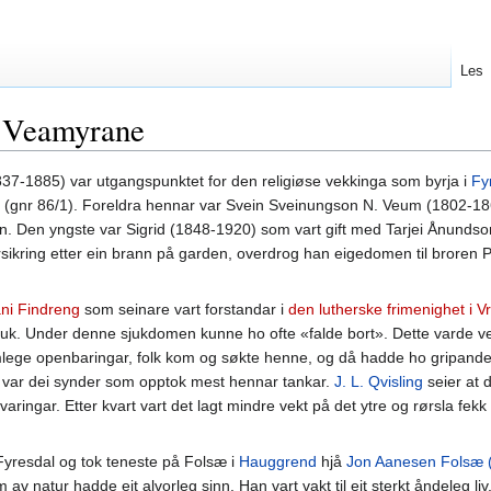
Les
r Veamyrane
37-1885) var utgangspunktet for den religiøse vekkinga som byrja i
Fy
(gnr 86/1). Foreldra hennar var Svein Sveinungson N. Veum (1802-186
en. Den yngste var Sigrid (1848-1920) som vart gift med Tarjei Ånund
kring etter ein brann på garden, overdrog han eigedomen til broren 
ni Findreng
som seinare vart forstandar i
den lutherske frimenighet i V
sjuk. Under denne sjukdomen kunne ho ofte «falde bort». Dette varde v
lege openbaringar, folk kom og søkte henne, og då hadde ho gripande
 var dei synder som opptok mest hennar tankar.
J. L. Qvisling
seier at 
aringar. Etter kvart vart det lagt mindre vekt på det ytre og rørsla fekk
l Fyresdal og tok teneste på Folsæ i
Hauggrend
hjå
Jon Aanesen Folsæ (
av natur hadde eit alvorleg sinn. Han vart vakt til eit sterkt åndeleg 