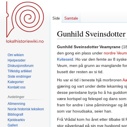
Side
Samtale
Gunhild Sveinsdotte
Hopp
Hopp
Gunhild Sveinsdotter Veamyrane
(18
til
til
den gong ein plass under
nordre Veum
Om wikien
navigering
søk
Kviteseid
. Ho var den femte av 8 sysk
Hjelpesider
Veum, men på grunn av manglande forsi
Diskusjonsforum
Tilfeldig artikkel
busett der resten av si tid.
Siste endringer
Ho var ei tid i teneste hjå morbroren
Aa
Kategorier
gjæring og vart under dette lekamleg 
Kontakt oss
desse periodane byrja ho å ha guddom
Avdelinger
være kortspel og felespel og dans som
Allmenning
fram for andre i sine påminningar og åtv
Norsk historisk leksikon
som var hovudsaka, seier han.
Bibliografi
Frå Vrådal kom ho året etter tilbake ti
Kjeldearkiv
Galleri
stor påverknad på sin nye husbond som 