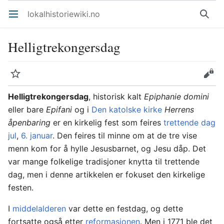
lokalhistoriewiki.no
Åpne hovedmenyen
Søk
Helligtrekongersdag
Overvåk
Rediger
Helligtrekongersdag
, historisk kalt
Epiphanie domini
eller bare
Epifani
og i
Den katolske kirke
Herrens
åpenbaring
er en kirkelig fest som feires
trettende dag
jul
,
6. januar
. Den feires til minne om at de tre vise
menn kom for å hylle Jesusbarnet, og Jesu dåp. Det
var mange folkelige tradisjoner knytta til trettende
dag, men i denne artikkelen er fokuset den kirkelige
festen.
I
middelalderen
var dette en festdag, og dette
fortsatte også etter
reformasjonen
. Men i 1771 ble det