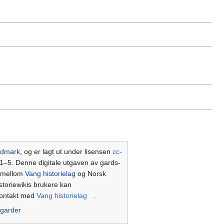
edmark
, og er lagt ut under lisensen
cc-
1–5. Denne digitale utgaven av gards-
 mellom
Vang historielag
og Norsk
historiewikis brukere kan
 kontakt med
Vang historielag
.
lgarder