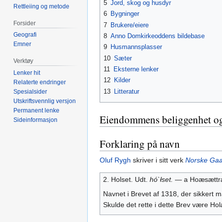
5
Jord, skog og husdyr
Rettleiing og metode
6
Bygninger
Forsider
7
Brukere/eiere
Geografi
8
Anno Domkirkeoddens bildebase
Emner
9
Husmannsplasser
10
Sæter
Verktøy
11
Eksterne lenker
Lenker hit
12
Kilder
Relaterte endringer
13
Litteratur
Spesialsider
Utskriftsvennlig versjon
Permanent lenke
Eiendommens beliggenhet og
Sideinformasjon
Forklaring på navn
Oluf Rygh
skriver i sitt verk
Norske Ga
2. Holset. Udt.
hó`łset.
― a Hoæsættræ 
Navnet i Brevet af 1318, der sikkert m
Skulde det rette i dette Brev være Holæ