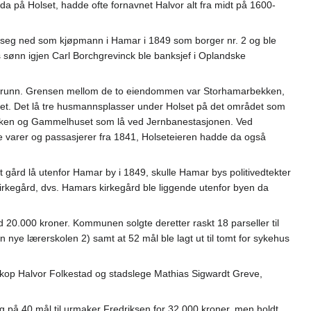
da på Holset, hadde ofte fornavnet Halvor alt fra midt på 1600-
lo seg ned som kjøpmann i Hamar i 1849 som borger nr. 2 og ble
 sønn igjen Carl Borchgrevinck ble banksjef i Oplandske
l bygrunn. Grensen mellom de to eiendommen var Storhamarbekken,
et. Det lå tre husmannsplasser under Holset på det området som
nken og Gammelhuset som lå ved Jernbanestasjonen. Ved
varer og passasjerer fra 1841, Holseteieren hadde da også
t gård lå utenfor Hamar by i 1849, skulle Hamar bys politivedtekter
irkegård, dvs. Hamars kirkegård ble liggende utenfor byen da
0.000 kroner. Kommunen solgte deretter raskt 18 parseller til
n nye lærerskolen 2) samt at 52 mål ble lagt ut til tomt for sykehus
iskop Halvor Folkestad og stadslege Mathias Sigwardt Greve,
veg på 40 mål til urmaker Fredriksen for 32.000 kroner, men holdt