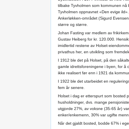
tilbake Tyvholmen som kommunen nå bruk
Tyvholmen oppnavnet «Den evige ild». 
Ankerløkken-området (Sigurd Evensens 
større og større.
Johan Fasting var medlem av frikirkem
Gustav Heiberg for kr. 120.000. Hensik
imidlertid restene av Holset-eiendomm
privathus her, en utvikling som fremde
I 1912 ble det på Holset, på den såkalt
gamle idrettsforeningene i byen, for å
ikke realisert før enn i 1921 da kommun
I 1922 ble det utarbeidet en regulerin
fem år senere.
Holset i dag er etterspurt som bosted
husholdninger, dvs. mange pensjoniste
utgjorde 27%, av voksne (35-65 år) var 
enker/enkemenn, 30% var ugifte menn 
Når det gjaldt bosted, bodde 67% i ege