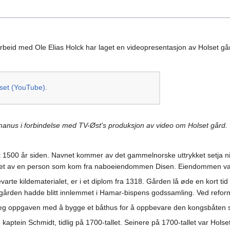
eid med Ole Elias Holck har laget en videopresentasjon av Holset går
lset (YouTube).
anus i forbindelse med TV-Øst's produksjon av video om Holset gård.
1500 år siden. Navnet kommer av det gammelnorske uttrykket setja nid
yrket av en person som kom fra naboeiendommen Disen. Eiendommen var
varte kildematerialet, er i et diplom fra 1318. Gården lå øde en kort tid
a gården hadde blitt innlemmet i Hamar-bispens godssamling. Ved ref
seg oppgaven med å bygge et båthus for å oppbevare den kongsbåten s
kaptein Schmidt, tidlig på 1700-tallet. Seinere på 1700-tallet var Holse