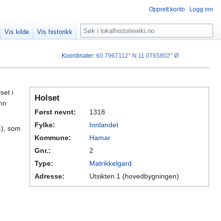
Opprett konto
Logg inn
Søk
Vis kilde
Vis historikk
Koordinater
:
60.7967112° N
11.0765802° Ø
set i
Holset
nn
Først nevnt:
1318
Fylke:
Innlandet
4), som
Kommune:
Hamar
Gnr.:
2
Type:
Matrikkelgard
Adresse:
Utsikten 1 (hovedbygningen)