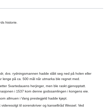
ds historie.
r, dvs. rydningsmannen hadde slått seg ned på holen eller
 lenge på ca. 500 mål når utmarka ble regnet med.
 etter Svartedauens herjinger, men ble raskt gjenopptatt.
ormasjonen i 1537 kom denne godssamlingen i kongens eie.
om allmuen i Vang prestegjeld hadde kjøpt.
t videresolgt til sorenskriver og kanselliråd Wessel. Ved