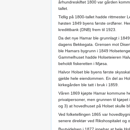
århundreskiftet 1800 var gården kommet
tallet.
Tidlig på 1800-tallet hadde rittmester
høsten 1849 byens første ordfører. Hen
kredittbank (DNB) frem til 1923.
Da det nye Hamar ble grunnlagt i 1849
dagens Bekkegata. Grensen mot Disen g
ble Hamars bygrunn i 1849 Holseteng
Gammelhuset hadde Holseteieren Halvo
beholdt fiskeretten i Mjøsa.
Halvor Holset ble byens første skysskaf
gjelde hele eiendommen. En del av Hol
kirkegården ble tatt i bruk i 1859.
Våren 1869 kjøpte Hamar kommune hele 
privatpersoner, men grunnen til kjøpet i
og 3) at hovedhuset på Holset skulle bli
Ved folketellingen 1865 var hovedbygn
senere direktør ved Rikshospitalet og
Byutvidelsen i 1877 innebar at hele Hol