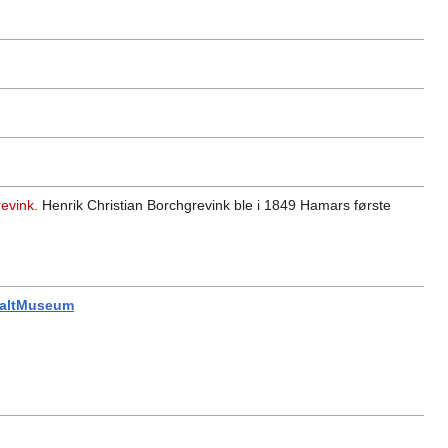
revink
. Henrik Christian Borchgrevink ble i 1849 Hamars første
taltMuseum