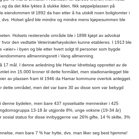
 da det ikke lyktes å slukke ilden, fikk søppelplassen på
 eiendommen til 1892 da han etter å ha utskilt noen boligtomter i
r, dvs. Holset gård ble mindre og mindre mens kjøpesummen ble
heten. Holsets resterende område ble i 1898 kjøpt av advokat
r hvor den vedtatte Veterinærhøyskolen kunne etableres. I 1913 ble
ier» i byen og ble etter hvert solgt til personer som bygde
 eiendommens allmenningsrett i Vang allmenning.
 på 17 mål. I denne anledning ble Hamar Idrettslag opprettet av de
let inn 15.000 kroner til dette formålet, men stadionanlegget ble
id eier av plassen fram til 1946 da Hamar kommune overtok anlegget.
for dette området, men det var bare 30 av disse som var bebygd
r i denne bydelen, men bare 437 sysselsatte mennesker i 425
i ungdomsgruppa 13-18 år utgjorde 8%, unge voksne (19-34 år)
 sosial status for disse innbyggerne var 26% gifte, 14 % skilte, 3%
annelse, men bare 7 % har hytte, dvs. man liker seg best hjemme!