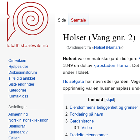
Side
Samtale
Holset (Vang gnr. 2)
(Omdirigert fra «
Holset (Hamar)
»)
Hopp
Hopp
Holset
var en matrikkelgard i tidligere
Om wikien
til
til
1849 en del av
kjøpstaden
Hamar
. Det
Hjelpesider
navigering
søk
under Holset.
Diskusjonsforum
Tilfeldig artikkel
Holsetgata
har navn etter garden. Ve
Siste endringer
opprinnelig var en husmannsplass unde
Kategorier
Kontakt oss
Innhold
Avdelinger
1
Eiendommens beliggenhet og grenser
2
Forklaring på navn
Allmenning
Norsk historisk leksikon
3
Gardshistorie
Bibliografi
3.1
Video
Kjeldearkiv
4
Fradelte eiendommer
Galleri