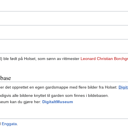
) ble født på Holset, som sønn av rittmester
Leonard Christian Borchg
base
er det opprettet en egen gardsmappe med flere bilder fra Holset:
Digi
vis alle bildene knyttet til garden som finnes i bildebasen.
useum kan du gjøre her:
DigitaltMuseum
il
Enggata
.