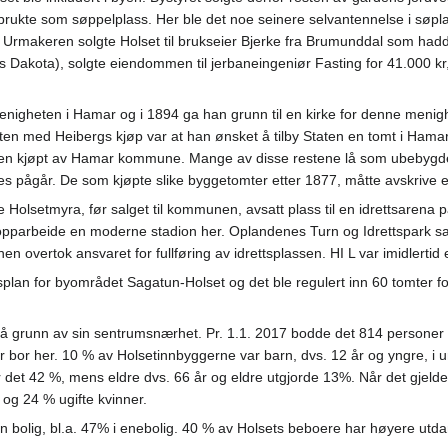
te som søppelplass. Her ble det noe seinere selvantennelse i søpla og
Urmakeren solgte Holset til brukseier Bjerke fra Brumunddal som hadde
Dakota), solgte eiendommen til jerbaneingeniør Fasting for 41.000 k
enigheten i Hamar og i 1894 ga han grunn til en kirke for denne menig
ten med Heibergs kjøp var at han ønsket å tilby Staten en tomt i Hama
en kjøpt av Hamar kommune. Mange av disse restene lå som ubebygde «ø
les pågår. De som kjøpte slike byggetomter etter 1877, måtte avskrive
e Holsetmyra, før salget til kommunen, avsatt plass til en idrettsarena
 opparbeide en moderne stadion her. Oplandenes Turn og Idrettspark sam
en overtok ansvaret for fullføring av idrettsplassen. HI L var imidlert
gsplan for byområdet Sagatun-Holset og det ble regulert inn 60 tomter 
 på grunn av sin sentrumsnærhet. Pr. 1.1. 2017 bodde det 814 persone
r bor her. 10 % av Holsetinnbyggerne var barn, dvs. 12 år og yngre, 
det 42 %, mens eldre dvs. 66 år og eldre utgjorde 13%. Når det gjelder
og 24 % ugifte kvinner.
n bolig, bl.a. 47% i enebolig. 40 % av Holsets beboere har høyere utd