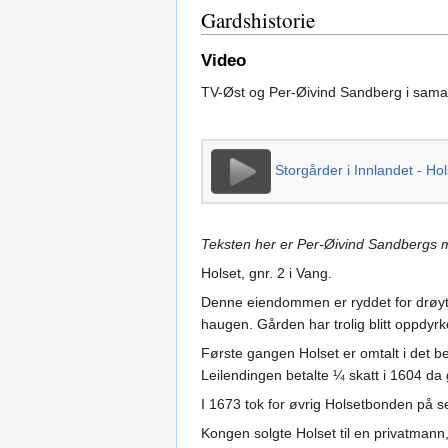
Gardshistorie
Video
TV-Øst og Per-Øivind Sandberg i samarb
Storgårder i Innlandet - Ho
Teksten her er Per-Øivind Sandbergs m
Holset, gnr. 2 i Vang.
Denne eiendommen er ryddet for drøyt 
haugen. Gården har trolig blitt oppd
Første gangen Holset er omtalt i det be
Leilendingen betalte ¼ skatt i 1604 d
I 1673 tok for øvrig Holsetbonden på 
Kongen solgte Holset til en privatmann, 