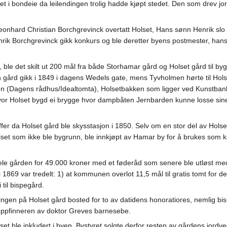
 i bondeie da leilendingen trolig hadde kjøpt stedet. Den som drev jor
 Leonhard Christian Borchgrevinck overtatt Holset, Hans sønn Henrik s
rik Borchgrevinck gikk konkurs og ble deretter byens postmester, hans
, ble det skilt ut 200 mål fra både Storhamar gård og Holset gård ti
ård gikk i 1849 i dagens Wedels gate, mens Tyvholmen hørte til Hols
en (Dagens rådhus/Idealtomta), Holsetbakken som ligger ved Kunstba
r Holset bygd ei brygge hvor dampbåten Jernbarden kunne losse sine 
fer da Holset gård ble skysstasjon i 1850. Selv om en stor del av Holse
set som ikke ble bygrunn, ble innkjøpt av Hamar by for å brukes som k
gården for 49.000 kroner med et føderåd som senere ble utløst med 2
 1869 var tredelt: 1) at kommunen overlot 11,5 mål til gratis tomt for de
 til bispegård.
ingen på Holset gård bosted for to av datidens honoratiores, nemlig b
 oppfinneren av doktor Greves barnesebe.
set ble inkludert i byen. Bystyret solgte derfor resten av gårdens jord