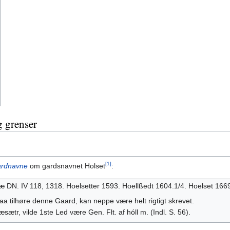
 grenser
[1]
ardnavne
om gardsnavnet Holset
:
DN. IV 118, 1318. Hoelsetter 1593. Hoellßedt 1604.1/4. Hoelset 1669
aa tilhøre denne Gaard, kan neppe være helt rigtigt skrevet.
sætr, vilde 1ste Led være Gen. Flt. af hóll m. (Indl. S. 56).