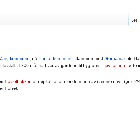
Les
Vang kommune
, nå
Hamar kommune
. Sammen med
Storhamar
ble Hol
 ble skilt ut 200 mål fra hver av gardene til bygrunn.
Tjuvholmen
hørte i
gen
Holsetbakken
er oppkalt etter eiendommen av samme navn (gnr. 2/
r Holset.