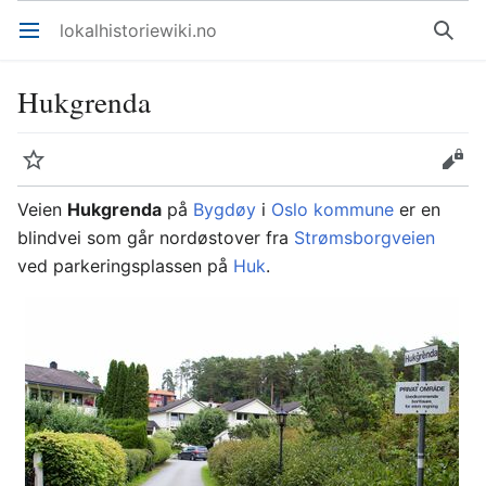
lokalhistoriewiki.no
Åpne hovedmenyen
Søk
Hukgrenda
Overvåk
Rediger
Veien
Hukgrenda
på
Bygdøy
i
Oslo kommune
er en
blindvei som går nordøstover fra
Strømsborgveien
ved parkeringsplassen på
Huk
.