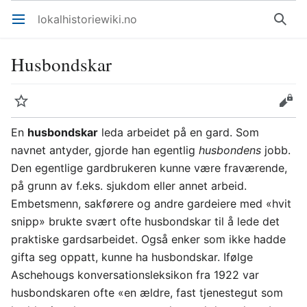
lokalhistoriewiki.no
Åpne hovedmenyen
Søk
Husbondskar
Overvåk
Rediger
En
husbondskar
leda arbeidet på en gard. Som
navnet antyder, gjorde han egentlig
husbondens
jobb.
Den egentlige gardbrukeren kunne være fraværende,
på grunn av f.eks. sjukdom eller annet arbeid.
Embetsmenn, sakførere og andre gardeiere med «hvit
snipp» brukte svært ofte husbondskar til å lede det
praktiske gardsarbeidet. Også enker som ikke hadde
gifta seg oppatt, kunne ha husbondskar. Ifølge
Aschehougs konversationsleksikon fra 1922 var
husbondskaren ofte «en ældre, fast tjenestegut som