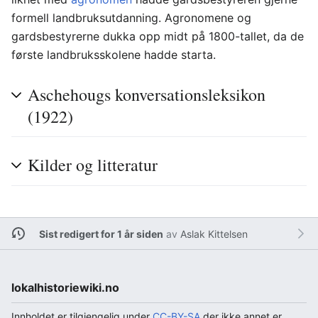
formell landbruksutdanning. Agronomene og
gardsbestyrerne dukka opp midt på 1800-tallet, da de
første landbruksskolene hadde starta.
Aschehougs konversationsleksikon
(1922)
Kilder og litteratur
Sist redigert for 1 år siden
av
Aslak Kittelsen
lokalhistoriewiki.no
Innholdet er tilgjengelig under
CC-BY-SA
der ikke annet er