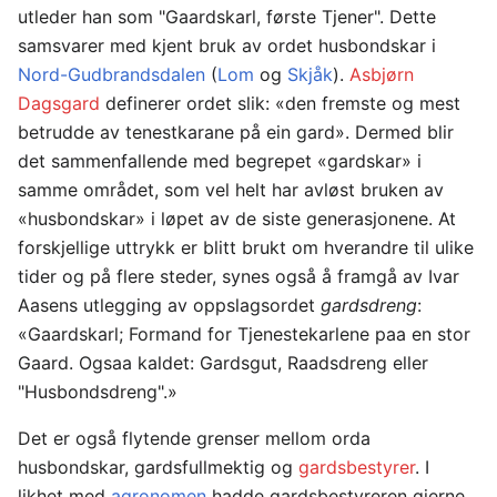
utleder han som "Gaardskarl, første Tjener". Dette
samsvarer med kjent bruk av ordet husbondskar i
Nord-Gudbrandsdalen
(
Lom
og
Skjåk
).
Asbjørn
Dagsgard
definerer ordet slik: «den fremste og mest
betrudde av tenestkarane på ein gard». Dermed blir
det sammenfallende med begrepet «gardskar» i
samme området, som vel helt har avløst bruken av
«husbondskar» i løpet av de siste generasjonene. At
forskjellige uttrykk er blitt brukt om hverandre til ulike
tider og på flere steder, synes også å framgå av Ivar
Aasens utlegging av oppslagsordet
gardsdreng
:
«Gaardskarl; Formand for Tjenestekarlene paa en stor
Gaard. Ogsaa kaldet: Gardsgut, Raadsdreng eller
"Husbondsdreng".»
Det er også flytende grenser mellom orda
husbondskar, gardsfullmektig og
gardsbestyrer
. I
likhet med
agronomen
hadde gardsbestyreren gjerne