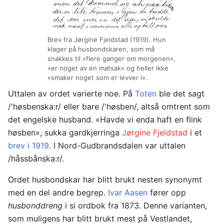
Brev fra Jørgine Fjeldstad (1919). Hun
klager på husbondskaren, som må
snakkes til «flere ganger om morgenen»,
«er noget av en matsak» og heller ikke
«smaker noget som er levver i».
Uttalen av ordet varierte noe. På
Toten
ble det sagt
/'høsbenska:r/ eller bare /'høsben/, altså omtrent som
det engelske husband. «Havde vi enda haft en flink
høsben», sukka gardkjerringa
Jørgine Fjeldstad
i et
brev i 1919
. I Nord-Gudbrandsdalen var uttalen
/håssbånska:r/.
Ordet husbondskar har blitt brukt nesten synonymt
med en del andre begrep.
Ivar Aasen
fører opp
husbonddreng
i si ordbok fra 1873. Denne varianten,
som muligens har blitt brukt mest på Vestlandet,