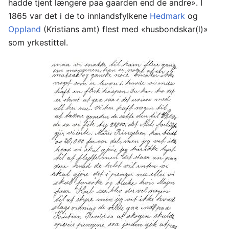
hadde tjent længere paa gaarden end de andre». I
1865 var det i de to innlandsfylkene
Hedmark
og
Oppland
(Kristians amt) flest med «husbondskar(l)»
som yrkestittel.