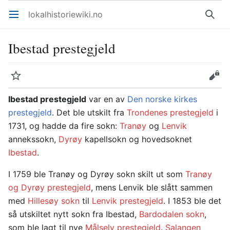
lokalhistoriewiki.no
Åpne hovedmenyen
Søk
Ibestad prestegjeld
Overvåk
Rediger
Ibestad prestegjeld
var en av
Den norske kirkes
prestegjeld
. Det ble utskilt fra
Trondenes prestegjeld
i
1731, og hadde da fire sokn:
Tranøy
og
Lenvik
annekssokn,
Dyrøy
kapellsokn og hovedsoknet
Ibestad
.
I 1759 ble Tranøy og Dyrøy sokn skilt ut som
Tranøy
og Dyrøy prestegjeld
, mens Lenvik ble slått sammen
med
Hillesøy sokn
til
Lenvik prestegjeld
. I 1853 ble det
så utskiltet nytt sokn fra Ibestad,
Bardodalen sokn
,
som ble lagt til nye
Målselv prestegjeld
.
Salangen