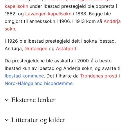
kapellsokn
under Ibestad prestegjeld ble oppretta i
1862, og
Lavangen kapellsokn
i 1888. Begge ble
omgjort til annekssokn i 1906. I 1913 kom så
Andørja
sokn
.
I 1926 ble Ibestad prestegjeld delt i sokna Ibestad,
Andørja,
Gratangen
og
Astafjord
.
Da prestegjeldene ble avskaffa i 2000-åra besto
Ibestad kun av Ibestad og Andørja sokn, og svarte til
Ibestad kommune
. Det tilhørte da
Trondenes prosti
i
Nord-Hålogaland bispedømme
.
Eksterne lenker
Litteratur og kilder