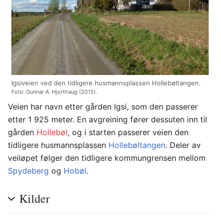
Igsiveien ved den tidligere husmannsplassen Hollebøltangen.
Foto: Gunnar A. Hjorthaug (2015).
Veien har navn etter gården Igsi, som den passerer
etter 1 925 meter. En avgreining fører dessuten inn til
gården
Hollebøl
, og i starten passerer veien den
tidligere husmannsplassen
Hollebøltangen
. Deler av
veiløpet følger den tidligere kommungrensen mellom
Spydeberg
og
Hobøl
.
Kilder