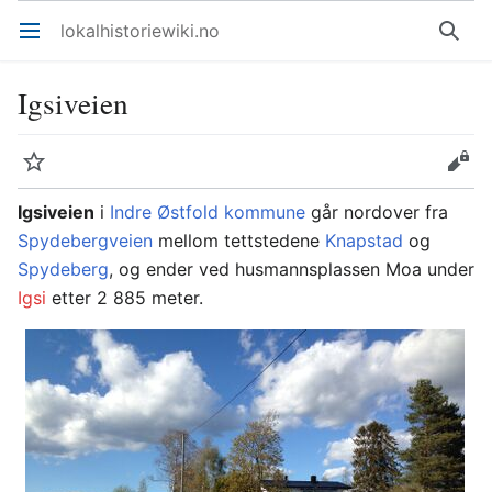
lokalhistoriewiki.no
Åpne hovedmenyen
Søk
Igsiveien
Overvåk
Rediger
Igsiveien
i
Indre Østfold kommune
går nordover fra
Spydebergveien
mellom tettstedene
Knapstad
og
Spydeberg
, og ender ved husmannsplassen Moa under
Igsi
etter 2 885 meter.