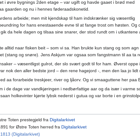
et i øvre bygnings 2den etage – var ugift og havde gaaet i brød med
aa gaarden og nu i hennes føderaadskonetid.
aardens arbeide; men mit kjendskap til ham indskrænker sig væsentlig
s beundring for hans enestaaende evne til at fange trost om høsten. Og
gik da hele dagen og tilsaa sine snarer, der stod rundt om i utkantene
e alltid naar fisken beit – som vi sa. Han brukte kun stang og som agn 
aget (stang og snøre). Jens Askjum var ogsaa som fangstmann til aa ta r
ker – væsentligst gulrot, der slo svært godt til for ham. Øverst oppe 
var nok den aller bedste jord – den rene hagejord -, men den laa jo lid
d aa forarbeide treskjeer, river og ljåorv. Og vi smaaguttene her paa B
jum i de dage var vandkjøringen i nedbørfattige aar og da især i varm
n saan holkevinter kjørte lybsk nederst i gutua og var borte i en grinsto
Østre Toten prestegjeld fra
Digitalarkivet
 1891 for Østre Toten herred fra
Digitalarkivet
1813 (Digitalarkivet)