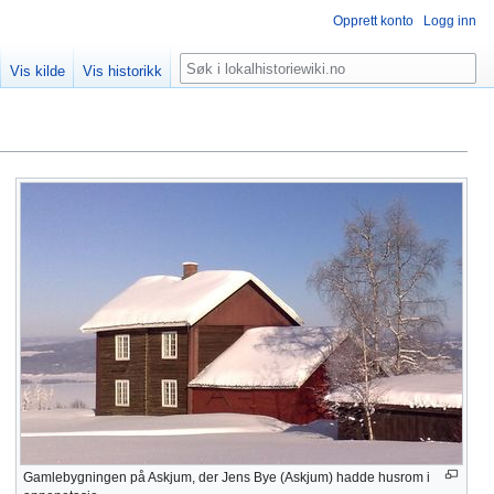
Opprett konto
Logg inn
Søk
Vis kilde
Vis historikk
Gamlebygningen på Askjum, der Jens Bye (Askjum) hadde husrom i