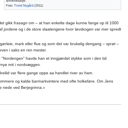
annenetasje.
Foto:
Trond Nygård
(2011)
 det gikk frasagn om – at han enkelte dage kunne fange op til 1000
 af jordene og i de store slaatengene hvor løvskogen var mer spredt
gørleie, mark eller flue og som det var brukelig dengang – sprøt –
even i saks en ren mester.
i ”Nordengen” havde han et inngjærdet stykke som i den tid
t mye mit i nordvæggen.
reilid var flere gange oppe aa handlet river av ham.
e sommere og kalde barmarkvintere med ofte holkeføre. Om Jens
lpe nede ved Berjegrinna.»