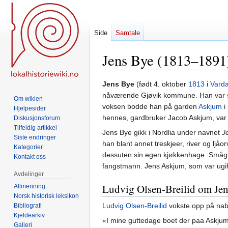
Side
Samtale
Jens Bye (1813–1891
Hopp
Hopp
Jens Bye
(født 4. oktober
1813
i
Varda
til
til
nåværende Gjøvik kommune. Han var s
Om wikien
navigering
søk
voksen bodde han på garden
Askjum
i
Hjelpesider
hennes, gardbruker Jacob Askjum, var 
Diskusjonsforum
Tilfeldig artikkel
Jens Bye gikk i Nordlia under navnet
J
Siste endringer
han blant annet treskjeer, river og lj
Kategorier
dessuten sin egen kjøkkenhage. Smågutt
Kontakt oss
fangstmann. Jens Askjum, som var ugif
Avdelinger
Ludvig Olsen-Breilid om Je
Allmenning
Norsk historisk leksikon
Ludvig Olsen-Breilid
vokste opp på na
Bibliografi
Kjeldearkiv
«I mine guttedage boet der paa Askju
Galleri