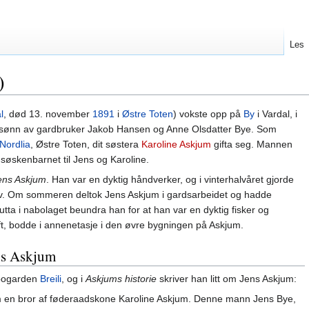
Les
)
l
, død 13. november
1891
i
Østre Toten
) vokste opp på
By
i Vardal, i
ønn av gardbruker Jakob Hansen og Anne Olsdatter Bye. Som
Nordlia
, Østre Toten, dit søstera
Karoline Askjum
gifta seg. Mannen
søskenbarnet til Jens og Karoline.
ens Askjum
. Han var en dyktig håndverker, og i vinterhalvåret gjorde
åorv. Om sommeren deltok Jens Askjum i gardsarbeidet og hadde
a i nabolaget beundra han for at han var en dyktig fisker og
t, bodde i annenetasje i den øvre bygningen på Askjum.
ns Askjum
bogarden
Breili
, og i
Askjums historie
skriver han litt om Jens Askjum:
m en bror af føderaadskone Karoline Askjum. Denne mann Jens Bye,