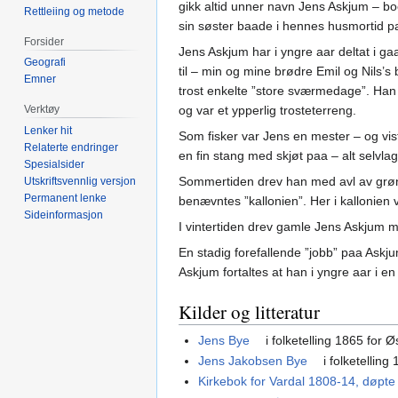
gikk altid unner navn Jens Askjum – bo
Rettleiing og metode
sin søster baade i hennes husmortid p
Forsider
Jens Askjum har i yngre aar deltat i g
Geografi
til – min og mine brødre Emil og Nils’
Emner
trost enkelte ”store sværmedage”. Han 
Verktøy
og var et ypperlig trosteterreng.
Lenker hit
Som fisker var Jens en mester – og vist
Relaterte endringer
en fin stang med skjøt paa – alt selvl
Spesialsider
Sommertiden drev han med avl av grønsa
Utskriftsvennlig versjon
Permanent lenke
benævntes ”kallonien”. Her i kallonien 
Sideinformasjon
I vintertiden drev gamle Jens Askjum me
En stadig forefallende ”jobb” paa Ask
Askjum fortaltes at han i yngre aar i e
Kilder og litteratur
Jens Bye
i folketelling 1865 for 
Jens Jakobsen Bye
i folketelling
Kirkebok for Vardal 1808-14, døpte 