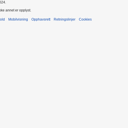
024.
kke annet er opplyst.
old
Mobilvisning
Opphavsrett
Retningslinjer
Cookies