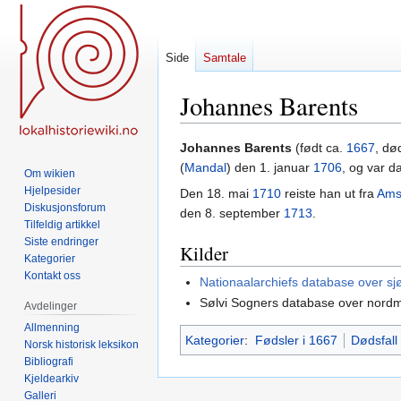
Side
Samtale
Johannes Barents
Hopp
Hopp
Johannes Barents
(født ca.
1667
, d
til
til
(
Mandal
) den 1. januar
1706
, og var 
Om wikien
navigering
søk
Hjelpesider
Den 18. mai
1710
reiste han ut fra
Ams
Diskusjonsforum
den 8. september
1713
.
Tilfeldig artikkel
Siste endringer
Kilder
Kategorier
Kontakt oss
Nationaalarchiefs database over sj
Sølvi Sogners database over nordm
Avdelinger
Allmenning
Kategorier
:
Fødsler i 1667
Dødsfall
Norsk historisk leksikon
Bibliografi
Kjeldearkiv
Galleri