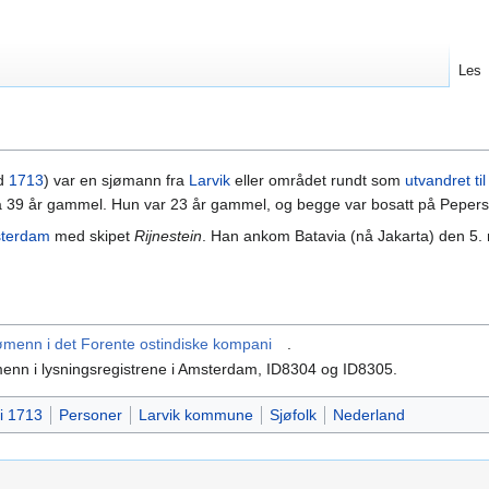
Les
ød
1713
) var en sjømann fra
Larvik
eller området rundt som
utvandret t
da 39 år gammel. Hun var 23 år gammel, og begge var bosatt på Pepers
terdam
med skipet
Rijnestein
. Han ankom Batavia (nå Jakarta) den 5. mars
ømenn i det Forente ostindiske kompani
.
enn i lysningsregistrene i Amsterdam, ID8304 og ID8305.
 i 1713
Personer
Larvik kommune
Sjøfolk
Nederland