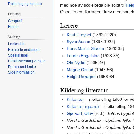
Rettleiing og metode
med noe av skolejorda ble solgt til
Hel
Østre Toten. Røragen dreiv med saueh
Forsider
Geografi
Lærere
Emner
Knut Frøyset
(1892-1920)
Verktøy
Syver Aasen
(1897-1922)
Lenker hit
Hans Martin Skøien
(1920-35)
Relaterte endringer
Laurits Engelstad
(1923-35)
Spesialsider
Utskriftsvennlig versjon
Ole Nydal
(1935-46)
Permanent lenke
Magne Olstad
(1947-56)
Sideinformasjon
Helge Røragen
(1956-64)
Kilder og litteratur
Kirkenær
i folketelling 1900 for 
Kirkenær (gaard)
i folketelling 1
Gjørvad, Olav
(red.):
Totens bygdeb
Norske Gardsbruk - Oppland fylke 
Norske Gardsbruk - Oppland fylke 