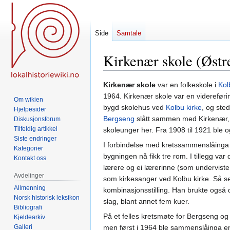
Side
Samtale
Kirkenær skole (Østr
Hopp
Hopp
Kirkenær skole
var en folkeskole i
Kol
til
til
1964. Kirkenær skole var en viderefør
Om wikien
navigering
søk
bygd skolehus ved
Kolbu kirke
, og ste
Hjelpesider
Bergseng
slått sammen med Kirkenær, so
Diskusjonsforum
Tilfeldig artikkel
skoleunger her. Fra 1908 til 1921 ble
Siste endringer
I forbindelse med kretssammenslåinga 
Kategorier
bygningen nå fikk tre rom. I tillegg var 
Kontakt oss
lærere og ei lærerinne (som underviste
Avdelinger
som kirkesanger ved Kolbu kirke. Så se
Allmenning
kombinasjonsstilling. Han brukte også 
Norsk historisk leksikon
slag, blant annet fem kuer.
Bibliografi
På et felles kretsmøte for Bergseng og 
Kjeldearkiv
Galleri
men først i 1964 ble sammenslåinga en 