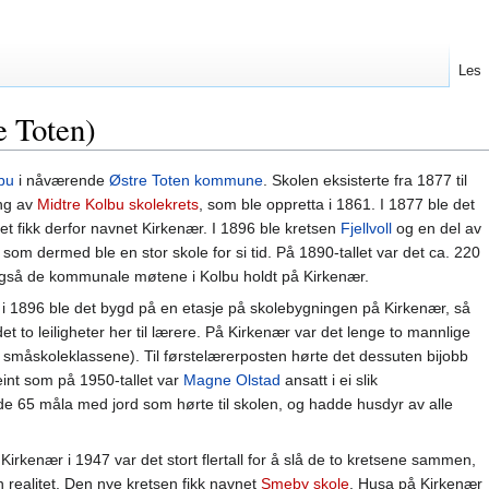
Les
e Toten)
bu
i nåværende
Østre Toten kommune
. Skolen eksisterte fra 1877 til
ing av
Midtre Kolbu skolekrets
, som ble oppretta i 1861. I 1877 ble det
det fikk derfor navnet Kirkenær. I 1896 ble kretsen
Fjellvoll
og en del av
m dermed ble en stor skole for si tid. På 1890-tallet var det ca. 220
 også de kommunale møtene i Kolbu holdt på Kirkenær.
i 1896 ble det bygd på en etasje på skolebygningen på Kirkenær, så
det to leiligheter her til lærere. På Kirkenær var det lenge to mannlige
 småskoleklassene). Til førstelærerposten hørte det dessuten bijobb
int som på 1950-tallet var
Magne Olstad
ansatt i ei slik
de 65 måla med jord som hørte til skolen, og hadde husdyr av alle
Kirkenær i 1947 var det stort flertall for å slå de to kretsene sammen,
realitet. Den nye kretsen fikk navnet
Smeby skole
. Husa på Kirkenær