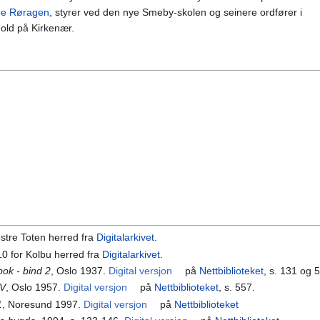
ge Røragen
, styrer ved den nye Smeby-skolen og seinere ordfører i
old på Kirkenær.
Vestre Toten herred fra
Digitalarkivet
.
910 for Kolbu herred fra
Digitalarkivet
.
ok - bind 2
, Oslo 1937.
Digital versjon
på
Nettbiblioteket
, s. 131 og 
IV
, Oslo 1957.
Digital versjon
på
Nettbiblioteket
, s. 557.
1
, Noresund 1997.
Digital versjon
på
Nettbiblioteket