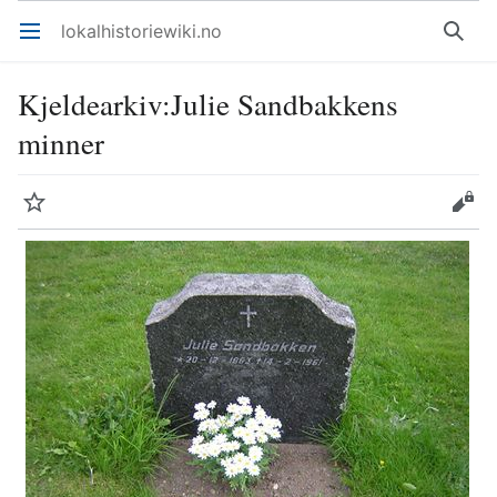
lokalhistoriewiki.no
Åpne hovedmenyen
Søk
Kjeldearkiv
:
Julie Sandbakkens
minner
Overvåk
Rediger