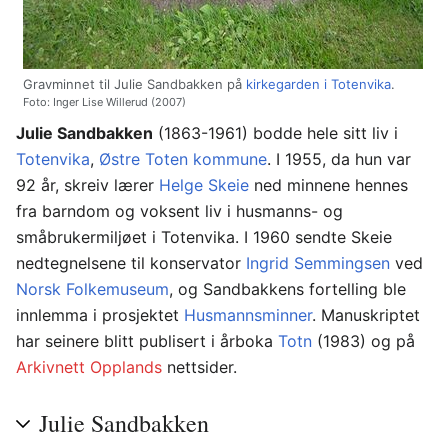
Gravminnet til Julie Sandbakken på
kirkegarden i Totenvika
.
Foto: Inger Lise Willerud (2007)
Julie Sandbakken
(1863-1961) bodde hele sitt liv i
Totenvika
,
Østre Toten kommune
. I 1955, da hun var
92 år, skreiv lærer
Helge Skeie
ned minnene hennes
fra barndom og voksent liv i husmanns- og
småbrukermiljøet i Totenvika. I 1960 sendte Skeie
nedtegnelsene til konservator
Ingrid Semmingsen
ved
Norsk Folkemuseum
, og Sandbakkens fortelling ble
innlemma i prosjektet
Husmannsminner
. Manuskriptet
har seinere blitt publisert i årboka
Totn
(1983) og på
Arkivnett Opplands
nettsider.
Julie Sandbakken