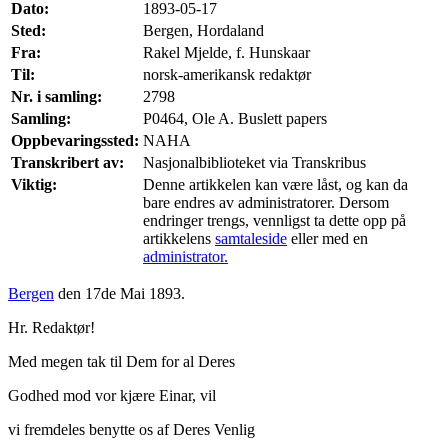
Dato:
1893-05-17
Sted:
Bergen, Hordaland
Fra:
Rakel Mjelde, f. Hunskaar
Til:
norsk-amerikansk redaktør
Nr. i samling:
2798
Samling:
P0464, Ole A. Buslett papers
Oppbevaringssted:
NAHA
Transkribert av:
Nasjonalbiblioteket via Transkribus
Viktig:
Denne artikkelen kan være låst, og kan da
bare endres av administratorer. Dersom
endringer trengs, vennligst ta dette opp på
artikkelens
samtaleside
eller med en
administrator.
Bergen
den 17de Mai 1893.
Hr. Redaktør!
Med megen tak til Dem for al Deres
Godhed mod vor kjære Einar, vil
vi fremdeles benytte os af Deres Venlig