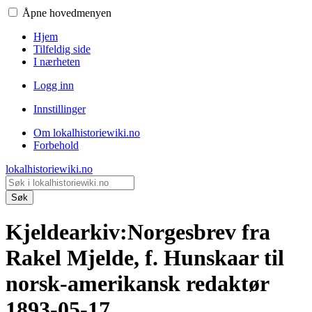
Åpne hovedmenyen
Hjem
Tilfeldig side
I nærheten
Logg inn
Innstillinger
Om lokalhistoriewiki.no
Forbehold
lokalhistoriewiki.no
Søk
Kjeldearkiv
:
Norgesbrev fra
Rakel Mjelde, f. Hunskaar til
norsk-amerikansk redaktør
1893-05-17