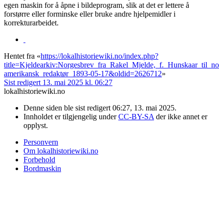
egen maskin for å åpne i bildeprogram, slik at det er lettere å
forstørre eller forminske eller bruke andre hjelpemidler i
korrekturarbeidet.
Hentet fra «
https://lokalhistoriewiki.no/index.php?
title=Kjeldearkiv:Norgesbrev_fra_Rakel_Mjelde,_f._Hunskaar_til_no
amerikansk_redaktør_1893-05-17&oldid=2626712
»
Sist redigert 13. mai 2025 kl. 06:27
lokalhistoriewiki.no
Denne siden ble sist redigert 06:27, 13. mai 2025.
Innholdet er tilgjengelig under
CC-BY-SA
der ikke annet er
opplyst.
Personvern
Om lokalhistoriewiki.no
Forbehold
Bordmaskin