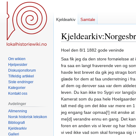
Kjeldearkiv
Samtale
Kjeldearkiv
:
Norgesbr
Hopp
Hopp
Hoel den 8/1 1882 gode veninde
til
til
Saa fik jeg da den store fornøielsse at
Om wikien
navigering
søk
Hjelpesider
fra saa en langt fraverende ven og so
Diskusjonsforum
havde lest brevet da gik jeg strags bort
Tilfeldig artikkel
glæde for dem at faa underretning i fra
Siste endringer
af dem og derover saa var dem aldeles
Kategorier
leven. Du kan ikke tro Sygri vor langs[
Kontakt oss
Kamerat som du paa hele Hoelgaarden o
Avdelinger
talt med dig om det ikke var mere en 1 t
Allmenning
jeg engang faar opmaa[!] mit ønske at r
Norsk historisk leksikon
me[d] verandre ennu en gang. Det kan je
Bibliografi
foren en anden vis vi lever og har hils
Kjeldearkiv
vi ved ikke vad som skal forregaa sig
Galleri