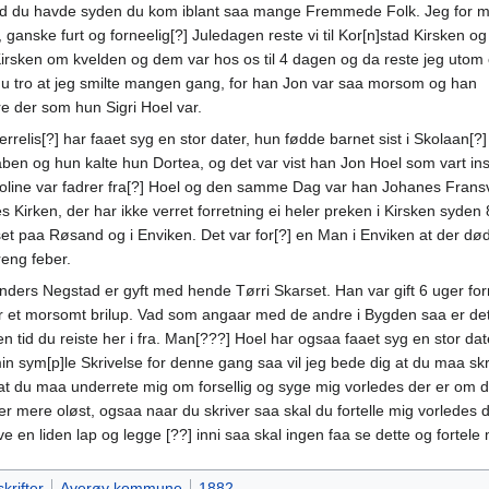
letid du havde syden du kom iblant saa mange Fremmede Folk. Jeg for m
 ganske furt og forneelig[?] Juledagen reste vi til Kor[n]stad Kirsken og
Kirsken om kvelden og dem var hos os til 4 dagen og da reste jeg utom
u tro at jeg smilte mangen gang, for han Jon var saa morsom og han
e der som hun Sigri Hoel var.
rrelis[?] har faaet syg en stor dater, hun fødde barnet sist i Skolaan[?]
ben og hun kalte hun Dortea, og det var vist han Jon Hoel som vart insa
oline var fadrer fra[?] Hoel og den samme Dag var han Johanes Frans
 Kirken, der har ikke verret forretning ei heler preken i Kirsken syden
aset paa Røsand og i Enviken. Det var for[?] en Man i Enviken at der dø
reng feber.
nders Negstad er gyft med hende Tørri Skarset. Han var gift 6 uger for
var et morsomt brilup. Vad som angaar med de andre i Bygden saa er de
tid du reiste her i fra. Man[???] Hoel har ogsaa faaet syg en stor da
in sym[p]le Skrivelse for denne gang saa vil jeg bede dig at du maa skri
at du maa underrete mig om forsellig og syge mig vorledes der er om det k
her mere oløst, ogsaa naar du skriver saa skal du fortelle mig vorledes d
rive en liden lap og legge [??] inni saa skal ingen faa se dette og fortele
krifter
Averøy kommune
1882