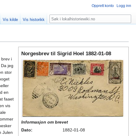
Opprett konto
Logg inn
Søk
Vis kilde
Vis historikk
Norgesbrev til Sigrid Hoel 1882-01-08
 brev i
 Da jeg
en stor
noget
eller
od en
t faaet
en vis
tale
 Sommer
Informasjon om brevet
nnesker
Dato:
1882-01-08
n Julen