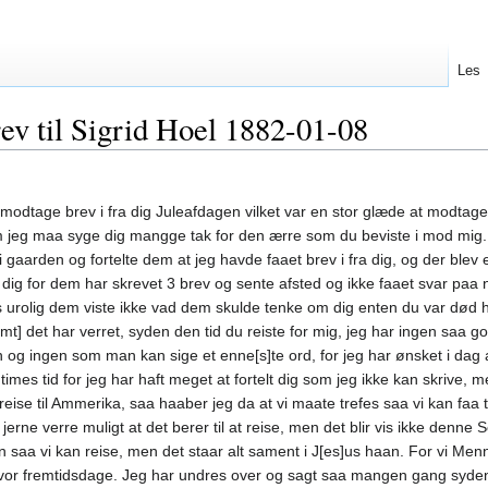
Les
ev til Sigrid Hoel 1882-01-08
 imodtage brev i fra dig Juleafdagen vilket var en stor glæde at modtage
m jeg maa syge dig mangge tak for den ærre som du beviste i mod mig.
i gaarden og fortelte dem at jeg havde faaet brev i fra dig, og der blev 
 dig for dem har skrevet 3 brev og sente afsted og ikke faaet svar paa 
 urolig dem viste ikke vad dem skulde tenke om dig enten du var død h
omt] det har verret, syden den tid du reiste for mig, jeg har ingen saa g
g ingen som man kan sige et enne[s]te ord, for jeg har ønsket i dag a
imes tid for jeg har haft meget at fortelt dig som jeg ikke kan skrive, m
eise til Ammerika, saa haaber jeg da at vi maate trefes saa vi kan faa 
rne verre muligt at det berer til at reise, men det blir vis ikke denne
en saa vi kan reise, men det staar alt sament i J[es]us haan. For vi Me
 i vor fremtidsdage. Jeg har undres over og sagt saa mangen gang syde