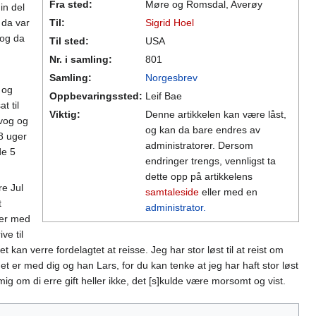
Fra sted:
Møre og Romsdal, Averøy
in del
 da var
Til:
Sigrid Hoel
 og da
Til sted:
USA
Nr. i samling:
801
Samling:
Norgesbrev
 og
Oppbevaringssted:
Leif Bae
t til
Viktig:
Denne artikkelen kan være låst,
vog og
og kan da bare endres av
 8 uger
administratorer. Dersom
de 5
endringer trengs, vennligst ta
dette opp på artikkelens
re Jul
samtaleside
eller med en
t
administrator.
ter med
ve til
an verre fordelagtet at reisse. Jeg har stor løst til at reist om
et er med dig og han Lars, for du kan tenke at jeg har haft stor løst
 mig om di erre gift heller ikke, det [s]kulde være morsomt og vist.