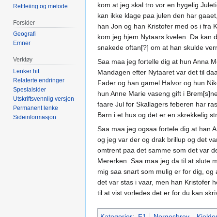
kom at jeg skal tro vor en hygelig Ju
Rettleiing og metode
kan ikke klage paa julen den har gaaet,
Forsider
han Jon og han Kristofer med os i fra 
Geografi
kom jeg hjem Nytaars kvelen. Da kan d
Emner
snakede oftan[?] om at han skulde verr
Verktøy
Saa maa jeg fortelle dig at hun Anna Me
Lenker hit
Mandagen efter Nytaaret var det til daa
Relaterte endringer
Fader og han gamel Halvor og hun Nik
Spesialsider
hun Anne Marie vaseng gift i Brem[s]nes
Utskriftsvennlig versjon
faare Jul for Skallagers feberen har r
Permanent lenke
Barn i et hus og det er en skrekkelig st
Sideinformasjon
Saa maa jeg ogsaa fortele dig at han A
og jeg var der og drak brillup og det 
omtrent paa det samme som det var den 
Mererken. Saa maa jeg da til at slute m
mig saa snart som mulig er for dig, og 
det var stas i vaar, men han Kristofer 
til at vist vorledes det er for du kan sk
Kategorier
:
F1
Norgesbrev
Kjeldes