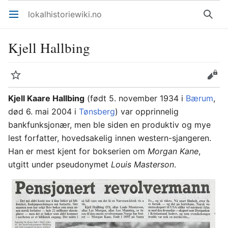
lokalhistoriewiki.no
Åpne hovedmenyen
Søk
Kjell Hallbing
Overvåk
Rediger
Kjell Kaare Hallbing
(født 5. november 1934 i
Bærum
,
død 6. mai 2004 i
Tønsberg
) var opprinnelig
bankfunksjonær, men ble siden en produktiv og mye
lest forfatter, hovedsakelig innen western-sjangeren.
Han er mest kjent for bokserien om
Morgan Kane
,
utgitt under pseudonymet
Louis Masterson
.