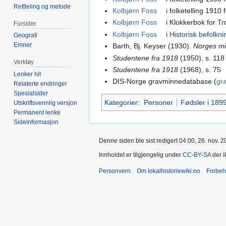
Rettleiing og metode
Kolbjørn Foss
i folketelling 1910
Kolbjørn Foss
i Klokkerbok for T
Forsider
Kolbjørn Foss
i
Historisk befolkni
Geografi
Emner
Barth, Bj. Keyser (1930).
Norges m
Studentene fra 1918
(1950), s. 118
Verktøy
Studentene fra 1918
(1968), s. 75
Lenker hit
DIS-Norge gravminnedatabase (
gr
Relaterte endringer
Spesialsider
Kategorier
:
Personer
Fødsler i 189
Utskriftsvennlig versjon
Permanent lenke
Sideinformasjon
Denne siden ble sist redigert 04:00, 26. nov. 2
Innholdet er tilgjengelig under
CC-BY-SA
der i
Personvern
Om lokalhistoriewiki.no
Forbeh