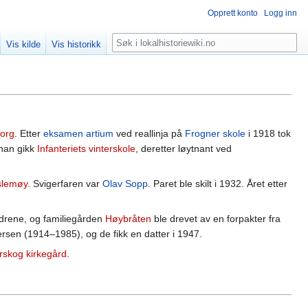
Opprett konto
Logg inn
Søk
Vis kilde
Vis historikk
org
. Etter
eksamen artium
ved reallinja på
Frogner skole
i 1918 tok
 han gikk
Infanteriets vinterskole
, deretter løytnant ved
slemøy
. Svigerfaren var
Olav Sopp
. Paret ble skilt i 1932. Året etter
ldrene, og familiegården
Høybråten
ble drevet av en forpakter fra
ersen (1914–1985), og de fikk en datter i 1947.
rskog kirkegård
.