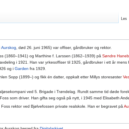
Les
i
Aurskog
, død 26. juni 1965) var offiser, gårdbruker og rektor.
ss (1860–1941) og Marthine f. Larssen (1862–1939) på
Søndre Haneb
 avdeling i 1921. Han var yrkesoffiser til 1925, gårdbruker i ett år mens
926 og i
Garden
fra 1929.
hlen Sopp (1899–) og fikk én datter, oppkalt etter Millys storesøster
Ve
raljøsekompani ved 5. Brigade i Trøndelag. Rundt samme tid døde fore
 Foss som driver. Han gifta seg også på nytt, i 1945 med Elisabeth And
n Foss rektor ved Bjølvefossen private realskole. Han er begravet på
Au
 for Aurskog herred fra
Digitalarkivet