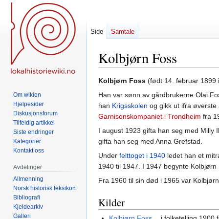
Side
Samtale
Kolbjørn Foss
Hopp
Hopp
Kolbjørn Foss
(født 14. februar 1899 
til
til
Han var sønn av gårdbrukerne Olai Fo
Om wikien
navigering
søk
Hjelpesider
han
Krigsskolen
og gikk ut ifra øverste
Diskusjonsforum
Garnisonskompaniet i Trondheim
fra 1
Tilfeldig artikkel
I august 1923 gifta han seg med Milly I
Siste endringer
gifta han seg med Anna Grefstad.
Kategorier
Kontakt oss
Under
felttoget i 1940
ledet han et mit
1940 til 1947. I 1947 begynte Kolbjørn
Avdelinger
Allmenning
Fra 1960 til sin død i 1965 var Kolbjør
Norsk historisk leksikon
Bibliografi
Kilder
Kjeldearkiv
Galleri
Kolbjørn Foss
i folketelling 1900