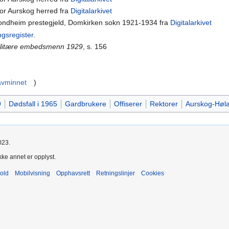
 for Aurskog herred fra
Digitalarkivet
rondheim prestegjeld, Domkirken sokn 1921-1934 fra
Digitalarkivet
ngsregister
.
ilitære embedsmenn 1929
, s. 156
avminnet
)
9
Dødsfall i 1965
Gardbrukere
Offiserer
Rektorer
Aurskog-Høl
023.
kke annet er opplyst.
old
Mobilvisning
Opphavsrett
Retningslinjer
Cookies