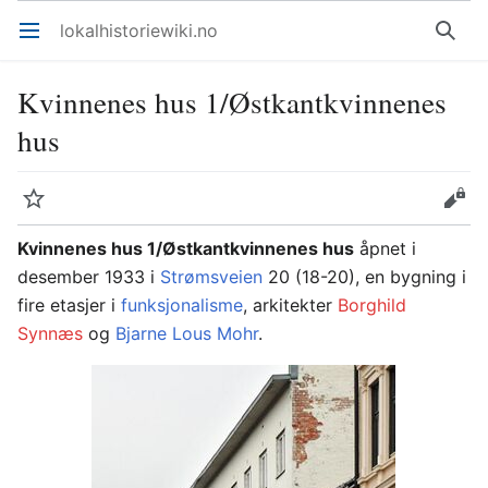
lokalhistoriewiki.no
Åpne hovedmenyen
Søk
Kvinnenes hus 1/Østkantkvinnenes
hus
Overvåk
Rediger
Kvinnenes hus 1/Østkantkvinnenes hus
åpnet i
desember 1933 i
Strømsveien
20 (18-20), en bygning i
fire etasjer i
funksjonalisme
, arkitekter
Borghild
Synnæs
og
Bjarne Lous Mohr
.