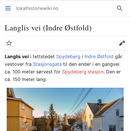
lokalhistoriewiki.no
Åpne hovedmenyen
Søk
Langlis vei (Indre Østfold)
Overvåk
Rediger
Langlis vei
i tettstedet
Spydeberg
i
Indre Østfold
går
vestover fra
Stasjonsgata
til den ender i en gangvei
ca. 100 meter sørvest for
Spydeberg stasjon
. Den er
ca. 150 meter lang.