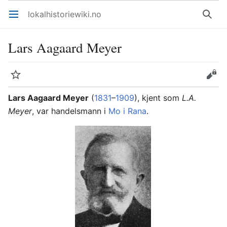
lokalhistoriewiki.no
Åpne hovedmenyen
Søk
Lars Aagaard Meyer
Overvåk
Rediger
Lars Aagaard Meyer
(
1831
–
1909
), kjent som
L.A.
Meyer
, var handelsmann i
Mo i Rana
.