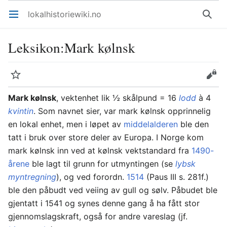
lokalhistoriewiki.no
Åpne hovedmenyen
Søk
Leksikon
:
Mark kølnsk
Overvåk
Rediger
Mark kølnsk
, vektenhet lik ½ skålpund = 16
lodd
à 4
kvintin
. Som navnet sier, var mark kølnsk opprinnelig
en lokal enhet, men i løpet av
middelalderen
ble den
tatt i bruk over store deler av Europa. I Norge kom
mark kølnsk inn ved at kølnsk vektstandard fra
1490-
årene
ble lagt til grunn for utmyntingen (se
lybsk
myntregning
), og ved forordn.
1514
(Paus III s. 281f.)
ble den påbudt ved veiing av gull og sølv. Påbudet ble
gjentatt i 1541 og synes denne gang å ha fått stor
gjennomslagskraft, også for andre vareslag (jf.