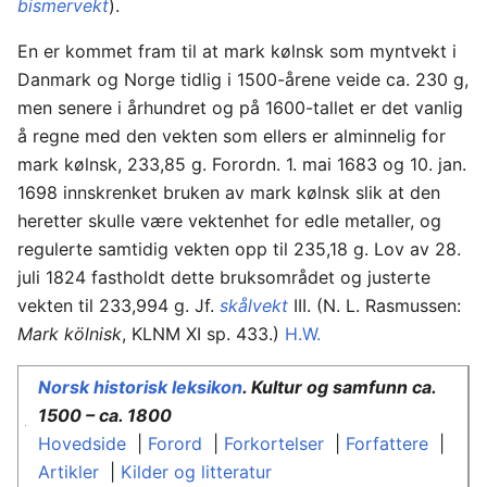
bismervekt
).
En er kommet fram til at mark kølnsk som myntvekt i
Danmark og Norge tidlig i 1500-årene veide ca. 230 g,
men senere i århundret og på 1600-tallet er det vanlig
å regne med den vekten som ellers er al­minnelig for
mark kølnsk, 233,85 g. Forordn. 1. mai 1683 og 10. jan.
1698 innskrenket bruken av mark kølnsk slik at den
heretter skulle være vektenhet for edle metaller, og
regulerte samtidig vekten opp til 235,18 g. Lov av 28.
juli 1824 fastholdt dette bruksområdet og justerte
vekten til 233,994 g. Jf.
skålvekt
III. (N. L. Rasmussen:
Mark kölnisk
, KLNM XI sp. 433.)
H.W.
Norsk historisk leksikon
. Kultur og samfunn ca.
1500 – ca. 1800
Hovedside
|
Forord
|
Forkortelser
|
Forfattere
|
Artikler
|
Kilder og litteratur