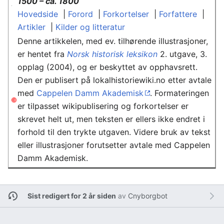
1500 – ca. 1800
Hovedside
|
Forord
|
Forkortelser
|
Forfattere
|
Artikler
|
Kilder og litteratur
Denne artikkelen, med ev. tilhørende illustrasjoner,
er hentet fra
Norsk historisk leksikon
2. utgave, 3.
opplag (2004), og er beskyttet av opphavsrett.
Den er publisert på lokalhistoriewiki.no etter avtale
med
Cappelen Damm Akademisk
. Formateringen
er tilpasset wikipublisering og forkortelser er
skrevet helt ut, men teksten er ellers ikke endret i
forhold til den trykte utgaven. Videre bruk av tekst
eller illustrasjoner forutsetter avtale med Cappelen
Damm Akademisk.
Sist redigert for 2 år siden
av
Cnyborgbot