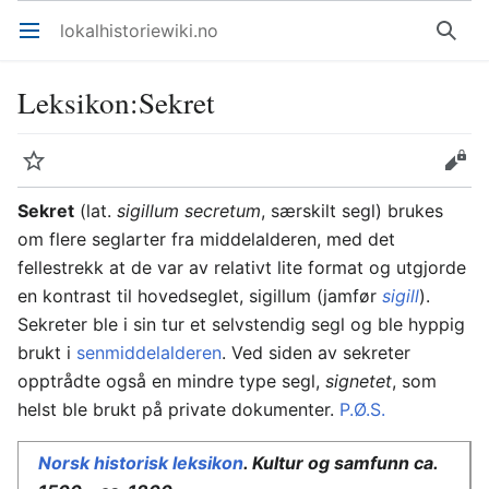
lokalhistoriewiki.no
Åpne hovedmenyen
Søk
Leksikon
:
Sekret
Overvåk
Rediger
Sekret
(lat.
sigillum secretum
, særskilt segl) brukes
om flere seglarter fra middelalderen, med det
fellestrekk at de var av relativt lite format og utgjorde
en kontrast til hovedseglet, sigillum (jamfør
sigill
).
Sekreter ble i sin tur et selvstendig segl og ble hyppig
brukt i
senmiddelalderen
. Ved siden av sekreter
opptrådte også en mindre type segl,
signetet
, som
helst ble brukt på private dokumenter.
P.Ø.S.
Norsk historisk leksikon
. Kultur og samfunn ca.