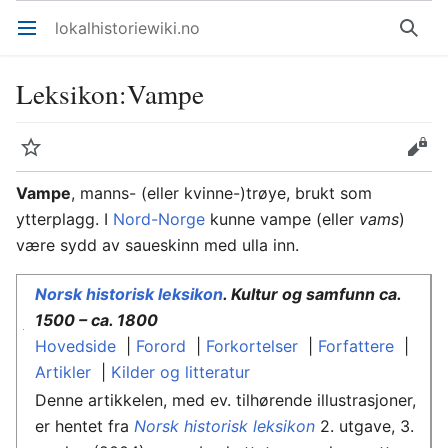
lokalhistoriewiki.no
Åpne hovedmenyen
Søk
Leksikon
:
Vampe
Overvåk
Rediger
Vampe
, manns- (eller kvinne-)trøye, brukt som
ytterplagg. I
Nord-Norge
kunne vampe (eller
vams
)
være sydd av saueskinn med ulla inn.
Norsk historisk leksikon
. Kultur og samfunn ca.
1500 – ca. 1800
Hovedside
|
Forord
|
Forkortelser
|
Forfattere
|
Artikler
|
Kilder og litteratur
Denne artikkelen, med ev. tilhørende illustrasjoner,
er hentet fra
Norsk historisk leksikon
2. utgave, 3.