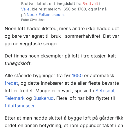
Brottveitloftet, et trihøgdsloft fra
Brottveit
i
Valle
, ble reist mellom 1650 og 1700, og står nå
på
Norsk Folkemuseum
.
Foto: Olve Utne
Noen loft hadde ildsted, mens andre ikke hadde det
og bare var egnet til bruk i sommerhalvåret. Det var
gjerne veggfaste senger.
Det finnes noen eksempler på loft i tre etasjer, kalt
trihøgdsloft
.
Alle stående bygninger fra før
1650
er automatisk
fredet
, og dette innebærer at de aller fleste bevarte
loft er fredet. Mange er bevart, spesielt i
Setesdal
,
Telemark
og
Buskerud
. Flere loft har blitt flyttet til
friluftsmuseer
.
Etter at man hadde sluttet å bygge loft på gårder fikk
ordet en annen betydning, et rom oppunder taket i en