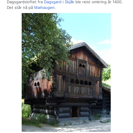
Dagsgardsloftet fra
Dagsgard
i
Skjåk
ble reist omkring år 1400.
Det står nå på
Maihaugen
.