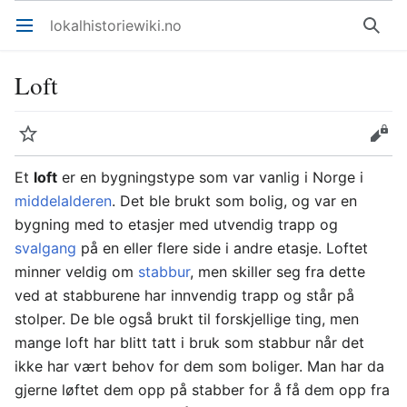
lokalhistoriewiki.no
Åpne hovedmenyen
Søk
Loft
Overvåk
Rediger
Et
loft
er en bygningstype som var vanlig i Norge i
middelalderen
. Det ble brukt som bolig, og var en
bygning med to etasjer med utvendig trapp og
svalgang
på en eller flere side i andre etasje. Loftet
minner veldig om
stabbur
, men skiller seg fra dette
ved at stabburene har innvendig trapp og står på
stolper. De ble også brukt til forskjellige ting, men
mange loft har blitt tatt i bruk som stabbur når det
ikke har vært behov for dem som boliger. Man har da
gjerne løftet dem opp på stabber for å få dem opp fra