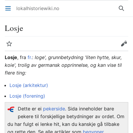
lokalhistoriewiki.no
Åpne hovedmenyen
Søk
Losje
Overvåk
Rediger
Losje
, fra
fr.
:
loge', grunnbetydning 'liten hytte, skur,
koie', trolig av germansk opprinnelse, og kan vise til
flere ting:
Losje (arkitektur)
Losje (forening)
Dette er ei
pekerside
. Sida inneholder bare
pekere til forskjellige betydninger av ordet. Om
du har fulgt ei lenke hit, kan du kanskje gå tilbake
og rette den. Se alle artikler som
begynner