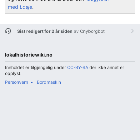
med
Losje
.
Sist redigert for 2 år siden
av
Cnyborgbot
lokalhistoriewiki.no
Innholdet er tilgjengelig under
CC-BY-SA
der ikke annet er
opplyst.
Personvern
Bordmaskin