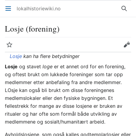
lokalhistoriewiki.no
Åpne hovedmenyen
Søk
Losje (forening)
Overvåk
Rediger
Losje
kan ha flere betydninger
Losje
og stavet
loge
er et annet ord for en forening,
og oftest brukt om lukkede foreninger som tar opp
medlemmer etter anbefaling fra andre medlemmer.
LOsje kan også bli brukt om disse foreningenes
medlemslokaler eller den fysiske bygningen. Et
fellestrekk for mange av disse losjene er bruken av
ritualer og har ofte som formål både utvikling av
medlemmene og sosialt/humanitært arbeid.
Avholdslosjene, som også kalles godtemplarlosjer eller