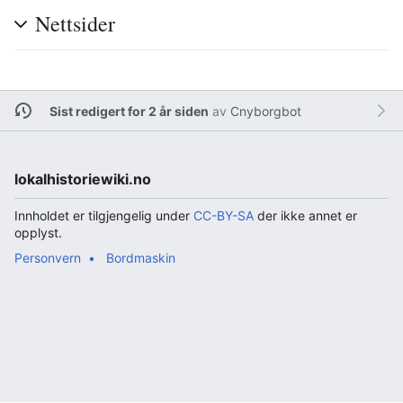
Nettsider
Sist redigert for 2 år siden
av
Cnyborgbot
lokalhistoriewiki.no
Innholdet er tilgjengelig under
CC-BY-SA
der ikke annet er
opplyst.
Personvern
Bordmaskin