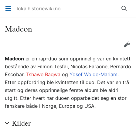
lokalhistoriewiki.no
Åpne hovedmenyen
Søk
Madcon
Overvåk
Rediger
Madcon
er en rap-duo som opprinnelig var en kvintett
bestående av Filmon Tesfai, Nicolas Faraone, Bernardo
Escobar,
Tshawe Baqwa
og
Yosef Wolde-Mariam
.
Etter oppfordring ble kvintetten til duo. Det var en trå
start og deres opprinnelige første album ble aldri
utgitt. Etter hvert har duoen opparbeidet seg en stor
fanskare både i Norge, Europa og USA.
Kilder