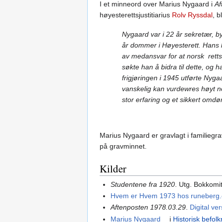
I et minneord over Marius Nygaard i
Af
høyesterettsjustitiarius
Rolv Ryssdal
, b
Nygaard var i 22 år sekretær, by
år dommer i Høyesterett. Hans la
av medansvar for at norsk retts
søkte han å bidra til dette, og ha
frigjøringen i 1945 utførte Nyg
vanskelig kan vurdewres høyt n
stor erfaring og et sikkert om
Marius Nygaard er gravlagt i familiegr
på gravminnet.
Kilder
Studentene fra 1920
. Utg. Bokkomi
Hvem er Hvem 1973 hos runeberg.
Aftenposten 1978.03.29
.
Digital ve
Marius Nygaard
i
Historisk befolk