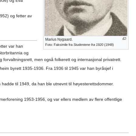
1936) og Eva
52) og fetter av
Marius Nygaard.
Foto: Faksimile fra
Studentene fra 1920
(1948)
tter var han
torbritannia og
orvaltningsrett, men også folkerett og internasjonal privatrett.
im byrett 1935-1936. Fra 1936 til 1945 var han byråsjef i
 hadde til 1949, da han ble utnevnt til høyesterettsdommer.
rforening 1953-1956, og var ellers medlem av flere offentlige