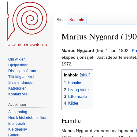
Side
Samtale
Marius Nygaard (19
Hopp
Hopp
Marius Nygaard
(født 1. juni 1902 i
Kr
til
til
ekspedisjonssjef i Justisdepartementet
Om wikien
navigering
søk
1972.
Hjelpesider
Diskusjonsforum
Innhold
Tilfeldig artikkel
Siste endringer
1
Familie
Kategorier
2
Liv og virke
Kontakt oss
3
Ettermæle
4
Kilder
Avdelinger
Allmenning
Norsk historisk leksikon
Familie
Bibliografi
Kjeldearkiv
Marius Nygaard var sønn av lagmann
Galleri