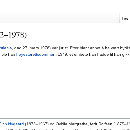
Les
02–1978)
istiania
, død 27. mars 1978) var jurist. Etter blant annet å ha vært byrås
, ble han
høyesterettsdommer
i 1949, et embete han hadde til han gikk
Finn Nygaard
(1873–1967) og Ovidia Margrethe, født Rolfsen (1875–196