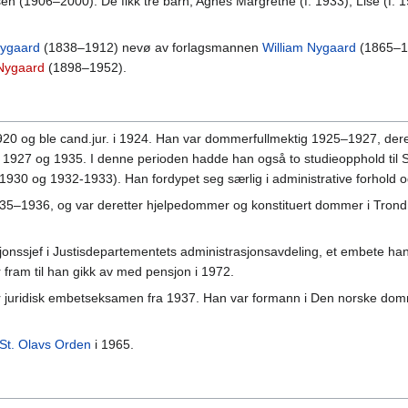
n (1906–2000). De fikk tre barn, Agnes Margrethe (f. 1933), Lise (f. 
Nygaard
(1838–1912) nevø av forlagsmannen
William Nygaard
(1865–19
Nygaard
(1898–1952).
20 og ble cand.jur. i 1924. Han var dommerfullmektig 1925–1927, dere
 1927 og 1935. I denne perioden hadde han også to studieopphold til S
930 og 1932-1933). Han fordypet seg særlig i administrative forhold og f
–1936, og var deretter hjelpedommer og konstituert dommer i Trondhe
sjonssjef i Justisdepartementets administrasjonsavdeling, et embete han
ram til han gikk av med pensjon i 1972.
 juridisk embetseksamen fra 1937. Han var formann i Den norske domme
St. Olavs Orden
i 1965.