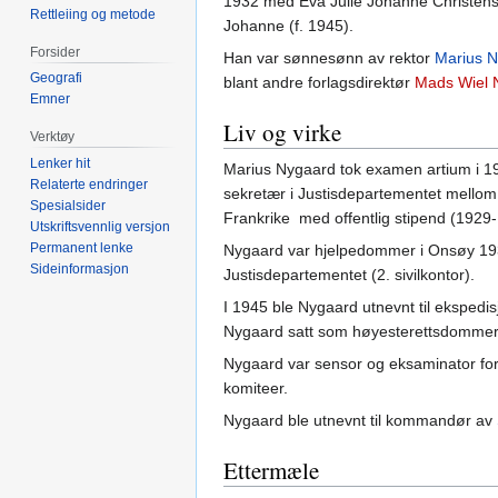
1932 med Eva Julie Johanne Christense
Rettleiing og metode
Johanne (f. 1945).
Forsider
Han var sønnesønn av rektor
Marius 
Geografi
blant andre forlagsdirektør
Mads Wiel 
Emner
Liv og virke
Verktøy
Lenker hit
Marius Nygaard tok examen artium i 19
Relaterte endringer
sekretær i Justisdepartementet mellom
Spesialsider
Frankrike med offentlig stipend (1929-1
Utskriftsvennlig versjon
Permanent lenke
Nygaard var hjelpedommer i Onsøy 1935
Sideinformasjon
Justisdepartementet (2. sivilkontor).
I 1945 ble Nygaard utnevnt til ekspedi
Nygaard satt som høyesterettsdommer f
Nygaard var sensor og eksaminator for
komiteer.
Nygaard ble utnevnt til kommandør av
Ettermæle