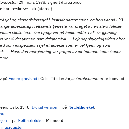
tenposten
29. mars 1978, signert daværende
le han beskrevet slik (utdrag):
råsjef og ekspedisjonssjef i Justisdepartementet, og han var så i 23
nge arbeidsdag i rettslivets tjeneste var preget av en sterk følelse
vesen skulle løse sine oppgaver på beste måte. I all sin gjerning
n var til det ytterste samvittighetsfull. ... I gjenoppbyggingstiden efter
aard som ekspedisjonssjef et arbeide som er vel kjent, og som
ok. ... Hans dommergjerning var preget av omfattende kunnskaper,
dømme.
av på
Vestre gravlund
i Oslo. Tittelen
høyesterettsdommer
er benyttet
téen. Oslo. 1948.
Digital versjon
på
Nettbiblioteket
.
org
rsjon
på
Nettbiblioteket
. Minneord.
ningsregister