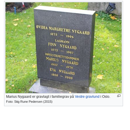
Marius Nygaard er gravlagt i familiegrav på
Vestre gravlund
i Oslo.
Foto: Stig Rune Pedersen (2015)