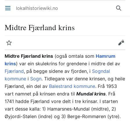
lokalhistoriewiki.no
Åpne hovedmenyen
Søk
Midtre Fjærland krins
Overvåk
Rediger
Midtre Fjærland krins
(også omtala som
Hamrum
krins
) var ein skulekrins for grendene i midtre del av
Fjærland
, på begge sidene av fjorden, i
Sogndal
kommune
i
Sogn
. Tidlegare var denne krinsen, og heile
Fjærland, ein del av
Balestrand kommune
. Frå 1953
vart namnet på krinsen endra til
Mundal krins
. Frå
1741 hadde Fjærland vore delt i tre krinsar. I starten
vart desse kalla: 1) Hamarsnes-Mundal (midtre), 2)
Øyjordi-Stølen (indre) og 3) Berge-Rommøren (ytre).