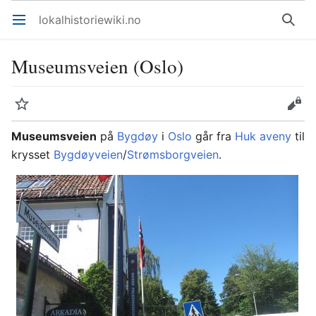
lokalhistoriewiki.no
Åpne hovedmenyen
Søk
Museumsveien (Oslo)
Overvåk
Rediger
Museumsveien
på
Bygdøy
i
Oslo
går fra
Huk aveny
til
krysset
Bygdøyveien
/
Strømsborgveien
.