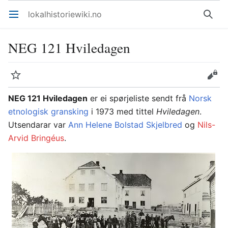
lokalhistoriewiki.no
Åpne hovedmenyen
Søk
NEG 121 Hviledagen
Overvåk
Rediger
NEG 121 Hviledagen
er ei spørjeliste sendt frå
Norsk
etnologisk gransking
i 1973 med tittel
Hviledagen
.
Utsendarar var
Ann Helene Bolstad Skjelbred
og
Nils-
Arvid Bringéus
.