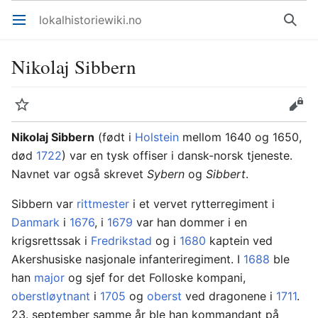
lokalhistoriewiki.no
Åpne hovedmenyen
Søk
Nikolaj Sibbern
Overvåk
Rediger
Nikolaj Sibbern
(født i
Holstein
mellom 1640 og 1650,
død
1722
) var en tysk offiser i dansk-norsk tjeneste.
Navnet var også skrevet
Sybern
og
Sibbert
.
Sibbern var
rittmester
i et vervet rytterregiment i
Danmark
i
1676
, i
1679
var han dommer i en
krigsrettssak i
Fredrikstad
og i
1680
kaptein ved
Akershusiske nasjonale infanteriregiment. I
1688
ble
han
major
og sjef for det Folloske kompani,
oberstløytnant
i
1705
og
oberst
ved dragonene i
1711
.
23. september samme år ble han kommandant på