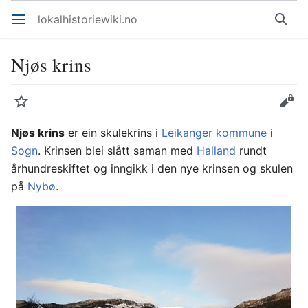
lokalhistoriewiki.no
Åpne hovedmenyen
Søk
Njøs krins
Overvåk
Rediger
Njøs krins
er ein skulekrins i
Leikanger kommune
i
Sogn
. Krinsen blei slått saman med
Halland
rundt
århundreskiftet og inngikk i den nye krinsen og skulen
på
Nybø
.