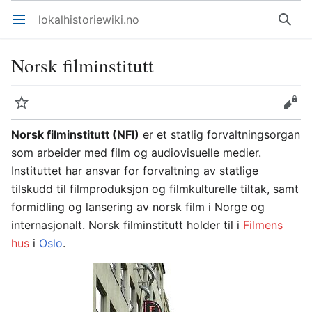
lokalhistoriewiki.no
Åpne hovedmenyen
Søk
Norsk filminstitutt
Overvåk
Rediger
Norsk filminstitutt (NFI)
er et statlig forvaltningsorgan
som arbeider med film og audiovisuelle medier.
Instituttet har ansvar for forvaltning av statlige
tilskudd til filmproduksjon og filmkulturelle tiltak, samt
formidling og lansering av norsk film i Norge og
internasjonalt. Norsk filminstitutt holder til i
Filmens
hus
i
Oslo
.