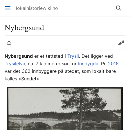
lokalhistoriewiki.no
Åpne hovedmenyen
Søk
Nybergsund
Overvåk
Rediger
Nybergsund
er et tettsted i
Trysil
. Det ligger ved
Trysilelva
, ca. 7 kilometer sør for
Innbygda
. Pr.
2016
var det 362 innbyggere på stedet, som lokalt bare
kalles «Sundet».