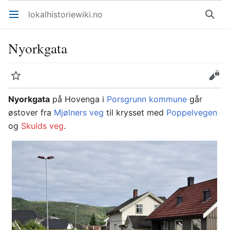
lokalhistoriewiki.no
Åpne hovedmenyen
Søk
Nyorkgata
Overvåk
Rediger
Nyorkgata
på Hovenga i
Porsgrunn kommune
går
østover fra
Mjølners veg
til krysset med
Poppelvegen
og
Skulds veg
.