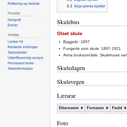
Rettleiing og metode
6.3
Ikkje-prenta kjelder
Forsider
Geografi
Skulehus
Emner
Olset skule
Verktøy
Byggeår: 1897
Lenker hit
Relaterte endringer
Fungerte som skule: 1897-1921
Spesialsider
Anna bruksområde: Skulehuset vart f
Utskriftsvennlig versjon
Permanent lenke
Skuledagen
Sideinformasjon
Skulevegen
Lærarar
Etternamn
Fornamn
Fødd
Foto