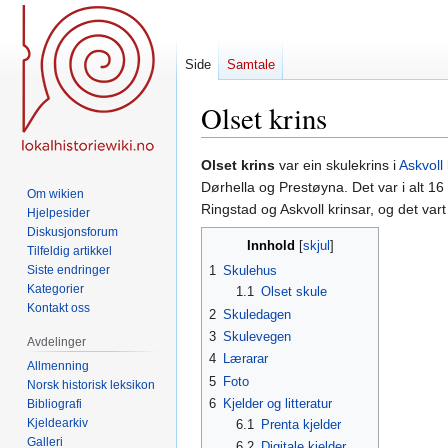
Side
Samtale
Olset krins
Hopp
Hopp
Olset krins
var ein skulekrins i
Askvol
til
til
Dørhella og Prestøyna. Det var i alt 1
Om wikien
navigering
søk
Ringstad og Askvoll krinsar, og det var
Hjelpesider
Diskusjonsforum
Innhold
Tilfeldig artikkel
Siste endringer
1
Skulehus
Kategorier
1.1
Olset skule
Kontakt oss
2
Skuledagen
3
Skulevegen
Avdelinger
4
Lærarar
Allmenning
5
Foto
Norsk historisk leksikon
6
Kjelder og litteratur
Bibliografi
Kjeldearkiv
6.1
Prenta kjelder
Galleri
6.2
Digitale kjelder