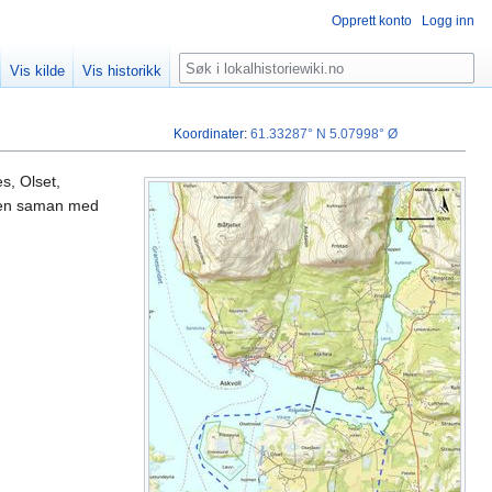
Opprett konto
Logg inn
Søk
Vis kilde
Vis historikk
Koordinater
:
61.33287° N
5.07998° Ø
s, Olset,
egen saman med