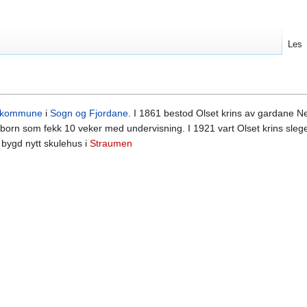
Les
l kommune
i
Sogn og Fjordane
. I 1861 bestod Olset krins av gardane Ne
6 born som fekk 10 veker med undervisning. I 1921 vart Olset krins sl
t bygd nytt skulehus i
Straumen