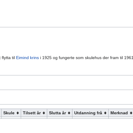
lytta til
Eimind krins
i 1925 og fungerte som skulehus der fram til 1961
Skule
Tilsett år
Slutta år
Utdanning frå
Merknad