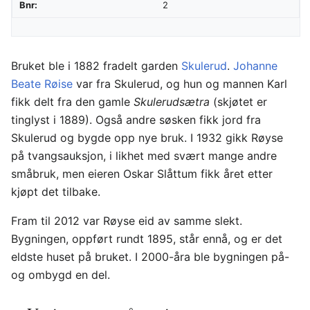
Bnr:
2
Bruket ble i 1882 fradelt garden
Skulerud
.
Johanne
Beate Røise
var fra Skulerud, og hun og mannen Karl
fikk delt fra den gamle
Skulerudsætra
(skjøtet er
tinglyst i 1889). Også andre søsken fikk jord fra
Skulerud og bygde opp nye bruk. I 1932 gikk Røyse
på tvangsauksjon, i likhet med svært mange andre
småbruk, men eieren Oskar Slåttum fikk året etter
kjøpt det tilbake.
Fram til 2012 var Røyse eid av samme slekt.
Bygningen, oppført rundt 1895, står ennå, og er det
eldste huset på bruket. I 2000-åra ble bygningen på-
og ombygd en del.