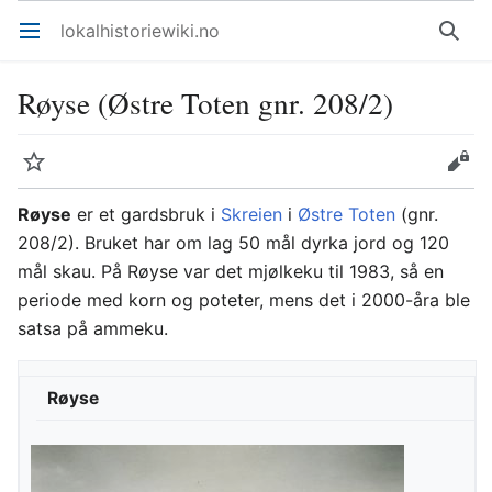
lokalhistoriewiki.no
Åpne hovedmenyen
Søk
Røyse (Østre Toten gnr. 208/2)
Overvåk
Rediger
Røyse
er et gardsbruk i
Skreien
i
Østre Toten
(gnr.
208/2). Bruket har om lag 50 mål dyrka jord og 120
mål skau. På Røyse var det mjølkeku til 1983, så en
periode med korn og poteter, mens det i 2000-åra ble
satsa på ammeku.
Røyse