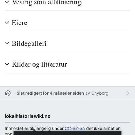
Veving som attåtnæring
Eiere
Bildegalleri
Kilder og litteratur
Sist redigert for 4 måneder siden
av
Cnyborg
lokalhistoriewiki.no
Innholdet er tilgjengelig under
CC-BY-SA
der ikke annet er
opplyst.