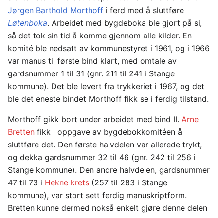
Jørgen Barthold Morthoff
i ferd med å sluttføre
Løtenboka
. Arbeidet med bygdeboka ble gjort på si,
så det tok sin tid å komme gjennom alle kilder. En
komité ble nedsatt av kommunestyret i 1961, og i 1966
var manus til første bind klart, med omtale av
gardsnummer 1 til 31 (gnr. 211 til 241 i Stange
kommune). Det ble levert fra trykkeriet i 1967, og det
ble det eneste bindet Morthoff fikk se i ferdig tilstand.
Morthoff gikk bort under arbeidet med bind II.
Arne
Bretten
fikk i oppgave av bygdebokkomitéen å
sluttføre det. Den første halvdelen var allerede trykt,
og dekka gardsnummer 32 til 46 (gnr. 242 til 256 i
Stange kommune). Den andre halvdelen, gardsnummer
47 til 73 i
Hekne krets
(257 til 283 i Stange
kommune), var stort sett ferdig manuskriptform.
Bretten kunne dermed nokså enkelt gjøre denne delen