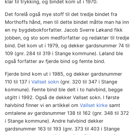
klar til trykking, og bindet kom ut i 1970.
Det forelå også mye stoff til det tredje bindet fra
Morthoffs hånd, men til dette bindet måtte man ha inn
en ny bygdebokforfatter. Jacob Sverre Løkand fikk
jobben, og sto som medforfatter og redaktør til tredje
bind. Det kom ut i 1979, og dekker gardsnummer 74 til
109 (gnr. 284 til 319 i Stange kommune). Løland ble
også forfatter av fjerde bind og femte bind.
Fjerde bind kom ut i 1985, og dekker gardsnummer
110 til 137 i
Vallset sokn
(gnr. 320 til 347 i Stange
kommune). Femte bind ble delt i to halvbind, begge
utgitt i 1992. Også de dekker Vallset sokn. I første
halvbind finner vi en artikkel om
Vallset kirke
samt
omtalene av gardsnummer 138 til 162 (gnr. 348 til 372
i Stange kommune). Andre halvbind dekker
gardsnummer 163 til 193 (gnr. 373 til 403 i Stange