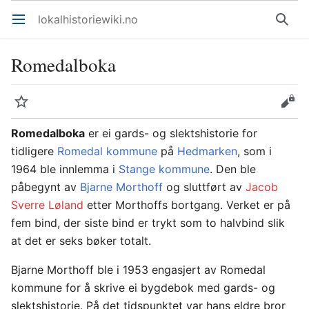
lokalhistoriewiki.no
Åpne hovedmenyen
Søk
Romedalboka
Overvåk
Rediger
Romedalboka
er ei gards- og slektshistorie for
tidligere
Romedal kommune
på
Hedmarken
, som i
1964 ble innlemma i
Stange kommune
. Den ble
påbegynt av
Bjarne Morthoff
og sluttført av
Jacob
Sverre Løland
etter Morthoffs bortgang. Verket er på
fem bind, der siste bind er trykt som to halvbind slik
at det er seks bøker totalt.
Bjarne Morthoff ble i 1953 engasjert av Romedal
kommune for å skrive ei bygdebok med gards- og
slektshistorie. På det tidspunktet var hans eldre bror