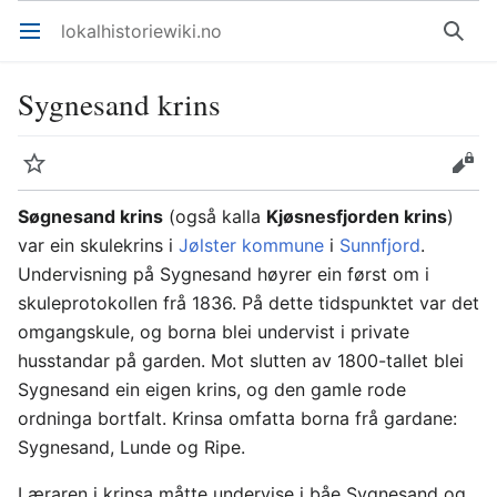
lokalhistoriewiki.no
Åpne hovedmenyen
Søk
Sygnesand krins
Overvåk
Rediger
Søgnesand krins
(også kalla
Kjøsnesfjorden krins
)
var ein skulekrins i
Jølster kommune
i
Sunnfjord
.
Undervisning på Sygnesand høyrer ein først om i
skuleprotokollen frå 1836. På dette tidspunktet var det
omgangskule, og borna blei undervist i private
husstandar på garden. Mot slutten av 1800-tallet blei
Sygnesand ein eigen krins, og den gamle rode
ordninga bortfalt. Krinsa omfatta borna frå gardane:
Sygnesand, Lunde og Ripe.
Læraren i krinsa måtte undervise i båe Sygnesand og