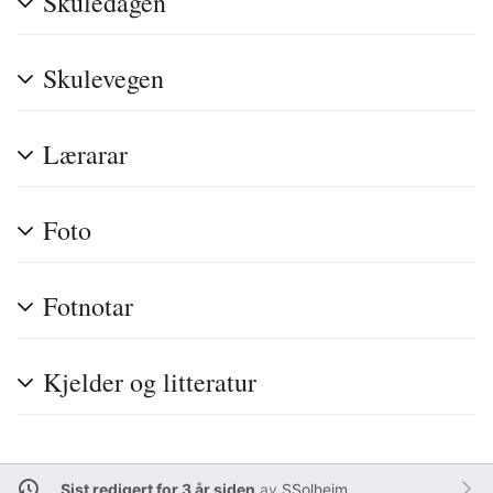
Skuledagen
Skulevegen
Lærarar
Foto
Fotnotar
Kjelder og litteratur
Sist redigert for 3 år siden
av
SSolheim